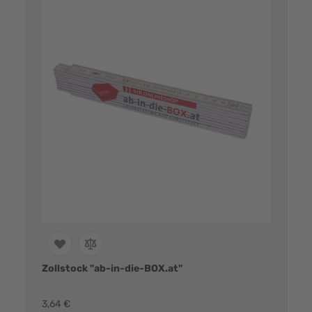
Zollstock "ab-in-die-BOX.at"
3,64 €