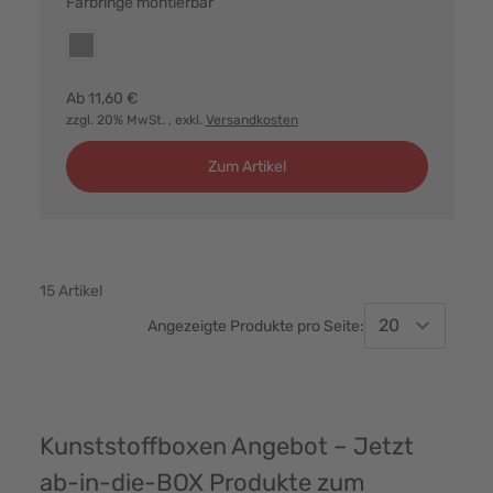
Farbringe montierbar
Farbvarianten:
grau
Ab
11,60 €
zzgl. 20% MwSt.
, exkl.
Versandkosten
Zum Artikel
15
Artikel
Angezeigte Produkte pro Seite:
Kunststoffboxen Angebot – Jetzt
ab-in-die-BOX Produkte zum