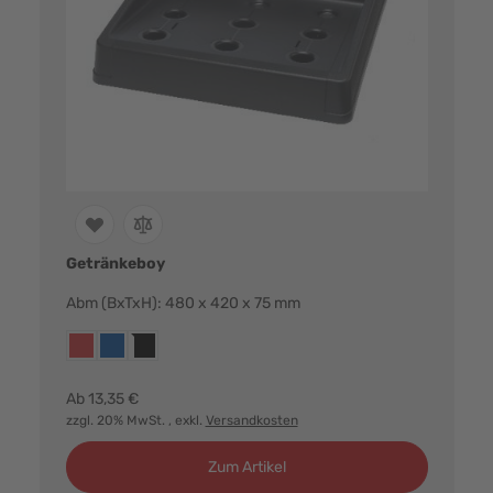
Getränkeboy
Abm (BxTxH): 480 x 420 x 75 mm
Farbvarianten:
rot
blau
schwarz
Ab
13,35 €
zzgl. 20% MwSt.
, exkl.
Versandkosten
Zum Artikel