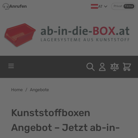
Direkt zum Inhalt
Anrufen
AT
Privat
Firma
Home
/
Angebote
Kunststoffboxen
Angebot – Jetzt ab-in-