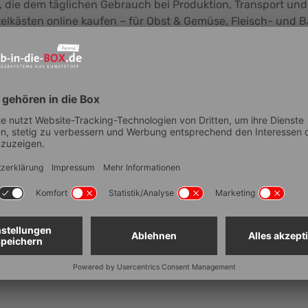
n, die dem täglichen Gebrauch bei Produktion, Transport u
lkästen online kaufen – für Obst & Gemüse, Fleisch- und Ba
letten Supply Chain konzipiert. Unsere Lebensmittelkästen 
n von Etiketten dient der leichteren Kennzeichnung Ihrer 
enmarkt. Schauen Sie sich in unserem Sortiment um und ent
ick