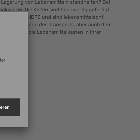
nd Lagerung von Lebensmitteln standhalten? Bei
ckwaren. Die Kisten sind hochwertig gefertigt
bestehen aus HDPE und sind lebensmittelecht
Produkte während des Transports, aber auch dem
decken Sie die Lebensmittelkästen in Ihrer