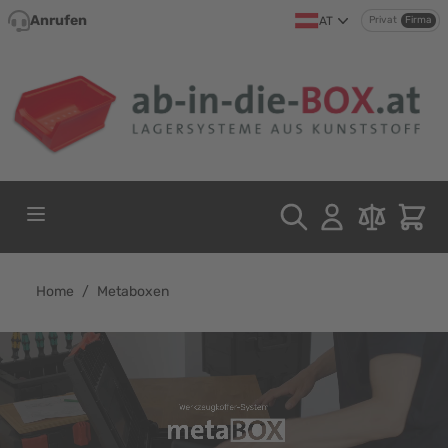
Direkt zum Inhalt
Anrufen
AT
Privat
Firma
Home
/
Metaboxen