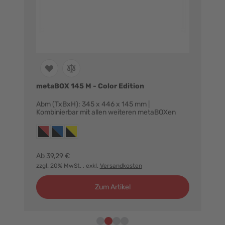
metaBOX 145 M - Color Edition
Abm (TxBxH): 345 x 446 x 145 mm |
Kombinierbar mit allen weiteren metaBOXen
Farbvarianten:
schwarz, verschlüsse rot
schwarz, verschlüsse blau
schwarz, verschlüsse gelb
Ab
39,29 €
zzgl. 20% MwSt.
, exkl.
Versandkosten
Zum Artikel