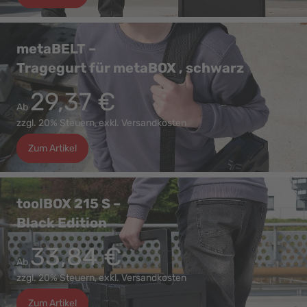
metaBELT –
Tragegurt für metaBOX , schwarz
29,37 €
Ab
zzgl. 20% Steuern, exkl. Versandkosten
Zum Artikel
toolBOX 215 S –
Black Edition
33,84 €
Ab
zzgl. 20% Steuern, exkl. Versandkosten
Zum Artikel