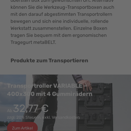
obersten Box zum gewünschten Ort. Alternativ
können Sie die Werkzeug-Transportboxen auch
mit den darauf abgestimmten Transportrollern
bewegen und sich eine individuelle, rollende
Werkstatt zusammenstellen. Einzelne Boxen
tragen Sie bequem mit dem ergonomischen
Tragegurt metaBELT.
Produkte zum Transportieren
Transportroller VARIABLE –
400x300 mit 4 Gummirädern
32,77 €
Ab
zzgl. 20% Steuern, exkl. Versandkosten
Zum Artikel