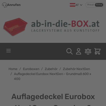
Direkt zum Inhalt
Anrufen
AT
Privat
Firma
Home
/
Euroboxen
/
Zubehör
/
Zubehör NextGen
/
Auflagedeckel Eurobox NextGen - Grundmaß 600 x
400
Auflagedeckel Eurobox