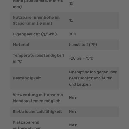
Höhe (Außenmaß, mm ± 5
15
mm)
Nutzbare Innenhöhe im
15
Stapel (mm ± 5 mm)
Eigengewicht (g/Stk.)
700
Material
Kunststoff (PP)
Temperaturbeständigkeit
-20 bis +75°C
in °C
Unempfindlich gegenüber
Beständigkeit
gebräuchlichen Säuren
und Laugen
Verwendung mit unseren
Nein
Wandsystemen möglich
Elektrische Leitfähigkeit
Nein
Platzsparend
Nein
aufbewahrbar