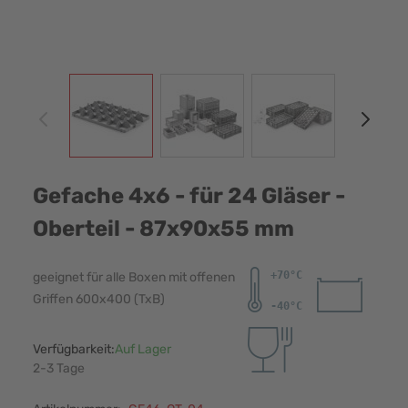
View larger image
View larger image
View larger image
View
Gefache 4x6 - für 24 Gläser -
Oberteil - 87x90x55 mm
geeignet für alle Boxen mit offenen
Griffen 600x400 (TxB)
Verfügbarkeit:
Auf Lager
2-3 Tage