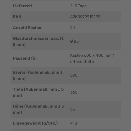
Lieferzeit
2-3 Tage
EAN
4250979919292
Anzahl Fächer
24
Glasdurchmesser max. (±
Ø 85
5 mm)
Kästen 600 x 400 mm /
Passend für
offene Griffe
Breite (Außenmaß, mm ±
590
5 mm)
Tiefe (Außenmaß, mm ± 5
360
mm)
Höhe (Außenmaß, mm ± 5
55
mm)
Eigengewicht (g/Stk.)
418