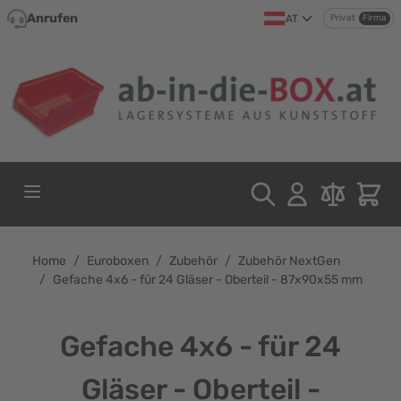
Direkt zum Inhalt
Anrufen
AT
Privat
Firma
Home
/
Euroboxen
/
Zubehör
/
Zubehör NextGen
/
Gefache 4x6 - für 24 Gläser - Oberteil - 87x90x55 mm
Gefache 4x6 - für 24
Gläser - Oberteil -