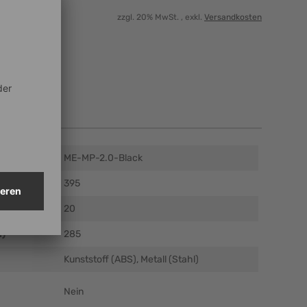
zzgl. 20% MwSt.
, exkl.
Versandkosten
en
ME-MP-2.0-Black
mm)
395
m)
20
m)
285
Kunststoff (ABS), Metall (Stahl)
Nein