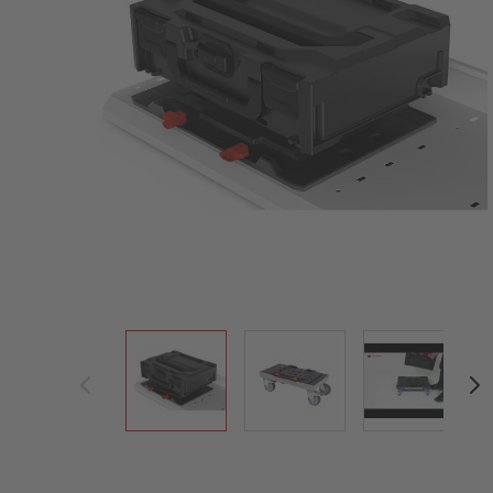
View larger image
View larger image
View large