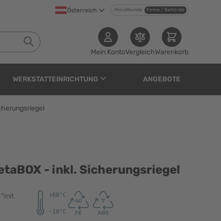
Österreich
Privatkunde
Firma / Behörde
Mein Konto
Vergleich
Warenkorb
WERKSTATTEINRICHTUNG
ANGEBOTE
cherungsriegel
l. Sicherungsriegel
taBOX - inkl. Sicherungsriegel
 "mit