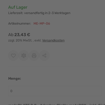
Verfügbarkeit:
Auf Lager
Lieferzeit:
versandfertig in 2-3 Werktagen
Artikelnummer:
ME-MP-06
Ab
23,43 €
zzgl. 20% MwSt.
, exkl.
Versandkosten
r image
View larger image
Menge: