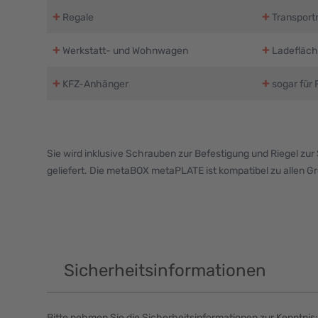
+
+
Regale
Transportr
+
+
Werkstatt- und Wohnwagen
Ladefläc
+
+
KFZ-Anhänger
sogar für
Sie wird inklusive Schrauben zur Befestigung und Riegel zu
geliefert. Die metaBOX metaPLATE ist kompatibel zu allen 
Sicherheitsinformationen
Bitte nehmen Sie die Sicherheitsinformationen zur Kenntnis: