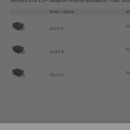
metaPLATE 2.0 - Adapter-Platte metaBOX - inkl. Si
Preis / Stück
V
Produktbild
St
26,02 €
Ka
24,84 €
Ka
23,43 €