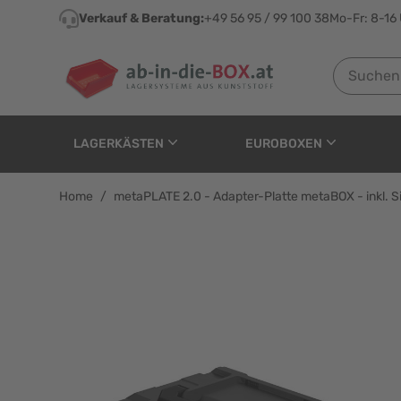
Direkt zum Inhalt
Verkauf & Beratung:
+49 56 95 / 99 100 38
Mo-Fr: 8-16
Suchen nach
LAGERKÄSTEN
EUROBOXEN
Home
/
metaPLATE 2.0 - Adapter-Platte metaBOX - inkl. S
metaPLATE 2.0 - Adapte