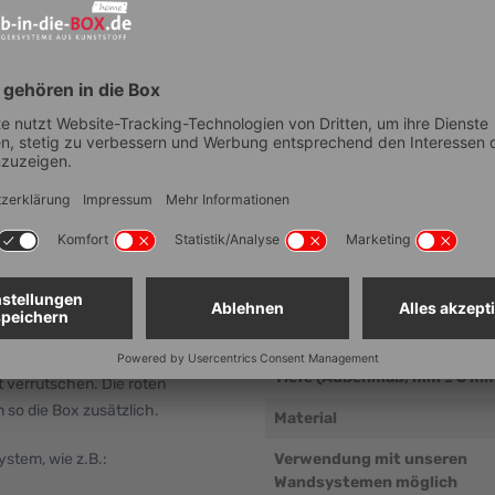
Technische Dat
 zur Sicherung der
Artikelnummer
Breite (Außenmaß, mm ± 5 
eine universelle "Verrutsch-
Höhe (Außenmaß, mm ± 5 m
 Transport. Auf Ihr lassen sich
Tiefe (Außenmaß, mm ± 5 m
t verrutschen. Die roten
 so die Box zusätzlich.
Material
ystem, wie z.B.:
Verwendung mit unseren
Wandsystemen möglich