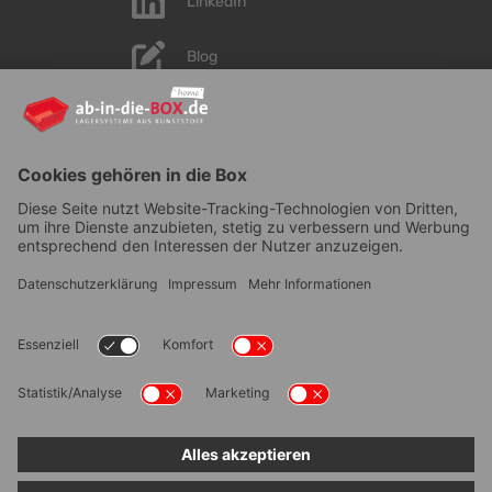
LinkedIn
Blog
YouTube
AGB
|
Lieferung
|
Zahlungsarten
|
Datenschutz
|
Bestellvorgang
|
Impressum
|
Information zur
Barrierefreiheit