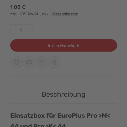
1,08 €
zzgl. 20% MwSt.
, exkl.
Versandkosten
Menge
In den Warenkorb
Beschreibung
Einsatzbox für EuroPlus Pro >M<
44 und Pro >K< 44