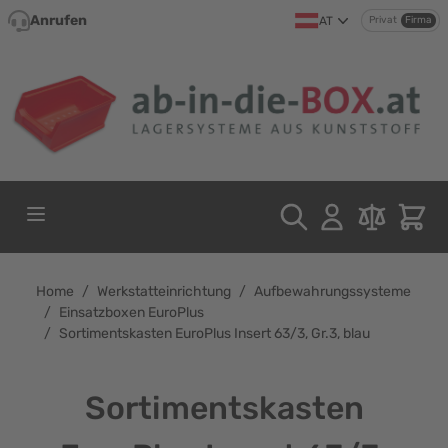
Direkt zum Inhalt
Anrufen
AT
Privat
Firma
Home
/
Werkstatteinrichtung
/
Aufbewahrungssysteme
/
Einsatzboxen EuroPlus
/
Sortimentskasten EuroPlus Insert 63/3, Gr.3, blau
Sortimentskasten