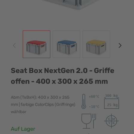
View larger image
View larger image
View larger image
View
Seat Box NextGen 2.0 - Griffe
offen - 400 x 300 x 265 mm
Abm (TxBxH): 400 x 300 x 265
mm | farbige ColorClips (Griffringe)
wählbar
Verfügbarkeit:
Auf Lager