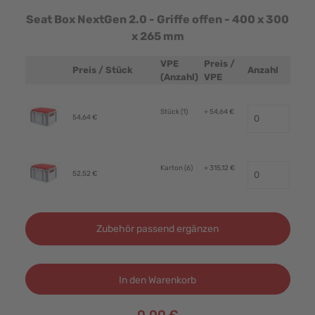
Seat Box NextGen 2.0 - Griffe offen - 400 x 300
x 265 mm
VPE
Preis /
Preis / Stück
Anzahl
Produktbild
(Anzahl)
VPE
Stück (1)
+ 54,64 €
54,64 €
Karton (6)
+ 315,12 €
52,52 €
Zubehör passend ergänzen
In den Warenkorb
0,00 €