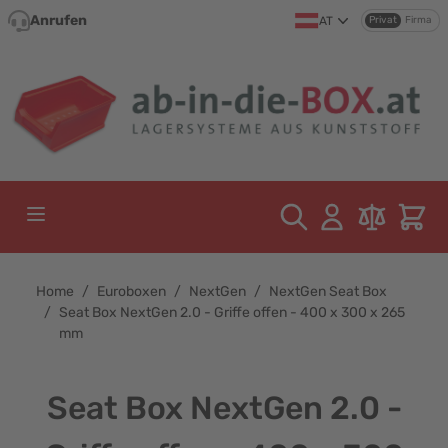
Direkt zum Inhalt
Anrufen
AT
Privat
Firma
Home
/
Euroboxen
/
NextGen
/
NextGen Seat Box
/
Seat Box NextGen 2.0 - Griffe offen - 400 x 300 x 265
mm
Seat Box NextGen 2.0 -