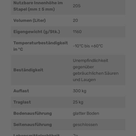
Nutzbare Innenhöhe im
205
Stapel (mm ± 5 mm)
Volumen (Liter)
20
Eigengewicht (g/Stk.)
1160
Temperaturbeständigkeit
-10°C bis +60°C
in °C
Unempfindlichkeit
gegenüber
Beständigkeit
gebräuchlichen Säuren
und Laugen
Auflast
300 kg
Traglast
25 kg
Bodenausführung
glatter Boden
Seitenausführung
geschlossen
Lebensmittelechtheit
Ja