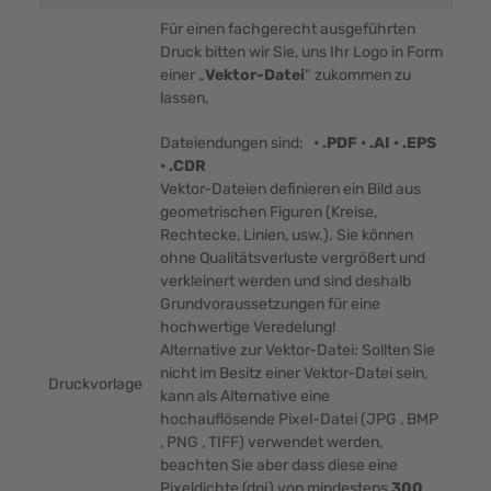
Für einen fachgerecht ausgeführten
Druck bitten wir Sie, uns Ihr Logo in Form
einer „
Vektor-Datei
“ zukommen zu
lassen,
Dateiendungen sind:
• .PDF • .AI • .EPS
• .CDR
Vektor-Dateien definieren ein Bild aus
geometrischen Figuren (Kreise,
Rechtecke, Linien, usw.). Sie können
ohne Qualitätsverluste vergrößert und
verkleinert werden und sind deshalb
Grundvoraussetzungen für eine
hochwertige Veredelung!
Alternative zur Vektor-Datei: Sollten Sie
nicht im Besitz einer Vektor-Datei sein,
Druckvorlage
kann als Alternative eine
hochauflösende Pixel-Datei (JPG , BMP
, PNG , TIFF) verwendet werden,
beachten Sie aber dass diese eine
Pixeldichte (dpi) von mindestens
300