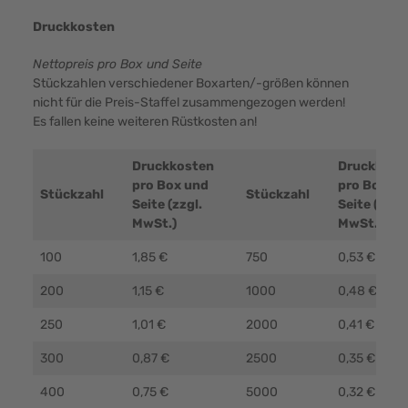
Druckkosten
Nettopreis pro Box und Seite
Stückzahlen verschiedener Boxarten/-größen können
nicht für die Preis-Staffel zusammengezogen werden!
Es fallen keine weiteren Rüstkosten an!
Druckkosten
Druckkost
pro Box und
pro Box un
Stückzahl
Stückzahl
Seite (zzgl.
Seite (zzgl.
MwSt.)
MwSt.)
100
1,85 €
750
0,53 €
200
1,15 €
1000
0,48 €
250
1,01 €
2000
0,41 €
300
0,87 €
2500
0,35 €
400
0,75 €
5000
0,32 €