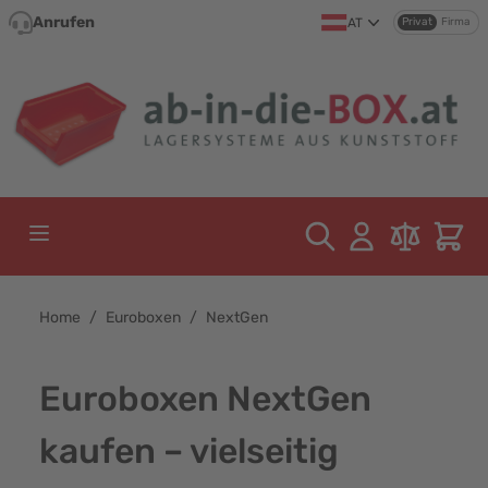
Direkt zum Inhalt
Anrufen
AT
Privat
Firma
Home
/
Euroboxen
/
NextGen
Euroboxen NextGen
kaufen – vielseitig