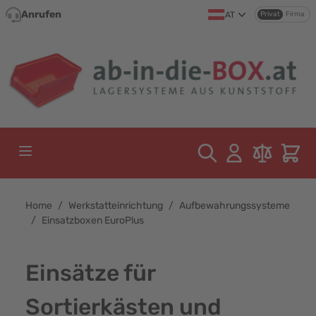
Direkt zum Inhalt
Anrufen
AT
Privat
Firma
Home
/
Werkstatteinrichtung
/
Aufbewahrungssysteme
/
Einsatzboxen EuroPlus
Einsätze für
Sortierkästen und