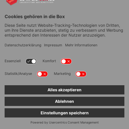
Ihrem Endgerät gespeichert sind, Ihrer
Einwilligung. Wir weisen Sie darauf hin, dass
bei Nichterteilung der Einwilligung ggf. Teile
der Webseite nicht uneingeschränkt nutzbar
sein können. Ihre etwaig erteilten
Einwilligungen bleiben solange bestehen, bis
Sie die jeweiligen Einstellungen in Ihrem
Endgerät anpassen oder zurücksetzen.
Etwaig nachgelagerte
Datenverarbeitung durch Cookies und
weitere Technologien
Wir verwenden solche Technologien, die für
die Nutzung bestimmter Funktionen unserer
Webseite zwingend erforderlich sind. Durch
diese Technologien werden IPAdresse,
Zeitpunkt des Besuchs, Geräte- und
Browser-Informationen sowie
Informationen zu Ihrer Nutzung unserer
Webseite erhoben und verarbeitet. Dies
dient im Rahmen einer