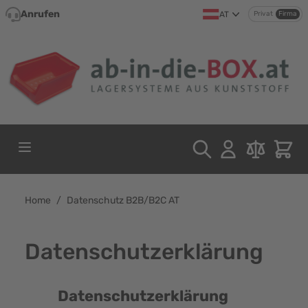
Direkt zum Inhalt
Anrufen
AT
Privat
Firma
Home
/
Datenschutz B2B/B2C AT
Datenschutzerklärung
Datenschutzerklärung