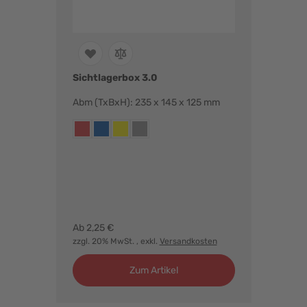
Sichtlagerbox 3.0
Euro
Grif
Abm (TxBxH): 235 x 145 x 125 mm
- An
mm
r dazu
Farbvarianten:
Abm 
rot
blau
gelb
grau
farbi
wähl
Farbv
anthr
anthr
Ab
2,25 €
Ab
7,
en
zzgl. 20% MwSt.
, exkl.
Versandkosten
zzgl.
Zum Artikel