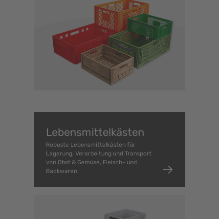
Lebensmittel­kästen
Robuste Lebensmittelkästen für
Lagerung, Verarbeitung und Transport
von Obst & Gemüse, Fleisch- und
Backwaren.