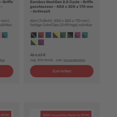
 Griffe
Eurobox NextGen 2.0 Cycle - Griffe
 -
geschlossen - 400 x 300 x 170 mm
- Anthrazit
0 mm |
Abm (TxBxH): 400 x 300 x 170 mm |
 wählbar
farbige ColorClips (Griffringe) wählbar
Farbvarianten:
blau
nge gelb
iffringe grün
t, griffringe schwarz
hrazit, griffringe magenta
anthrazit, griffringe türkis
anthrazit, ohne griffringe
anthrazit, griffringe rot
anthrazit, griffringe blau
anthrazit, griffringe gelb
anthrazit, griffringe grün
anthrazit, griffringe schwarz
anthrazit, griffringe mag
anthrazit, griffringe t
r
anthrazit, griffringe hellgrün
anthrazit, griffringe purpur
Ab
6,63 €
ten
zzgl. 20% MwSt.
, exkl.
Versandkosten
Zum Artikel
 (PCR)
100% recyceltes Material (PCR)