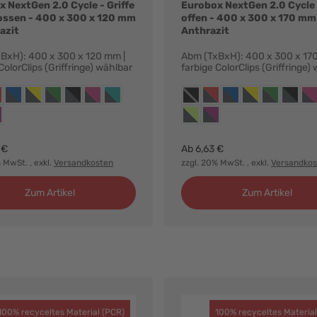
 NextGen 2.0 Cycle - Griffe
Eurobox NextGen 2.0 Cycle -
ossen - 400 x 300 x 120 mm
offen - 400 x 300 x 170 mm
azit
Anthrazit
BxH): 400 x 300 x 120 mm |
Abm (TxBxH): 400 x 300 x 17
ColorClips (Griffringe) wählbar
farbige ColorClips (Griffringe)
ianten:
Farbvarianten:
t, ohne griffringe
hrazit, griffringe rot
anthrazit, griffringe blau
anthrazit, griffringe gelb
anthrazit, griffringe grün
anthrazit, griffringe schwarz
anthrazit, griffringe magenta
anthrazit, griffringe türkis
anthrazit, ohne griffringe
anthrazit, griffringe rot
anthrazit, griffringe 
anthrazit, griffri
anthrazit, gr
anthrazi
ant
t, griffringe hellgrün
hrazit, griffringe purpur
anthrazit, griffringe hellgrün
anthrazit, griffringe purpu
 €
Ab
6,63 €
% MwSt.
, exkl.
Versandkosten
zzgl. 20% MwSt.
, exkl.
Versandkos
Zum Artikel
Zum Artikel
100% recyceltes Material (PCR)
100% recyceltes Material