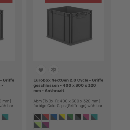
 Griffe
Eurobox NextGen 2.0 Cycle - Griffe
 -
geschlossen - 400 x 300 x 320
mm - Anthrazit
0 mm |
Abm (TxBxH): 400 x 300 x 320 mm |
 wählbar
farbige ColorClips (Griffringe) wählbar
Farbvarianten:
blau
nge gelb
iffringe grün
t, griffringe schwarz
hrazit, griffringe magenta
anthrazit, griffringe türkis
anthrazit, ohne griffringe
anthrazit, griffringe rot
anthrazit, griffringe blau
anthrazit, griffringe gelb
anthrazit, griffringe grün
anthrazit, griffringe schwarz
anthrazit, griffringe mag
anthrazit, griffringe t
r
anthrazit, griffringe hellgrün
anthrazit, griffringe purpur