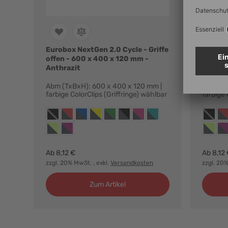
Eurobox NextGen 2.0 Cycle - Griffe
Eurobox
offen - 600 x 400 x 120 mm -
geschl
Anthrazit
- Anthr
Abm (TxBxH): 600 x 400 x 120 mm |
Abm (Tx
farbige ColorClips (Griffringe) wählbar
farbige 
Farbvarianten:
Farbvar
anthrazit, ohne griffringe
anthrazit, griffringe rot
anthrazit, griffringe blau
anthrazit, griffringe gelb
anthrazit, griffringe grün
anthrazit, griffringe schwarz
anthrazit, griffringe magenta
anthrazit, griffringe türkis
anthrazi
ant
anthrazit, griffringe hellgrün
anthrazit, griffringe purpur
anthrazi
ant
Ab
8,12 €
Ab
8,12
zzgl. 20% MwSt.
, exkl.
Versandkosten
zzgl. 20
Zum Artikel