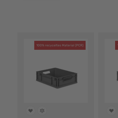
100% recyceltes Material (PCR)