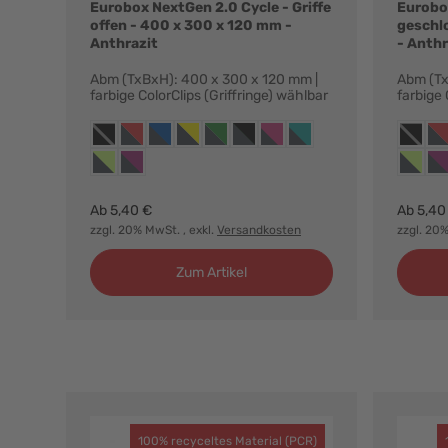
Eurobox NextGen 2.0 Cycle - Griffe
Eurobox
offen - 400 x 300 x 120 mm -
geschl
Anthrazit
- Anthr
Abm (TxBxH): 400 x 300 x 120 mm |
Abm (Tx
farbige ColorClips (Griffringe) wählbar
farbige 
Farbvarianten:
Farbvar
anthrazit, ohne griffringe
anthrazit, griffringe rot
anthrazit, griffringe blau
anthrazit, griffringe gelb
anthrazit, griffringe grün
anthrazit, griffringe schwarz
anthrazit, griffringe magenta
anthrazit, griffringe türkis
anthrazi
ant
anthrazit, griffringe hellgrün
anthrazit, griffringe purpur
anthrazi
ant
Ab
5,40 €
Ab
5,40
zzgl. 20% MwSt.
, exkl.
Versandkosten
zzgl. 20
Zum Artikel
100% recyceltes Material (PCR)