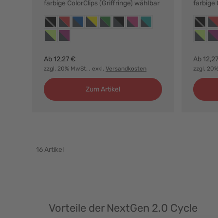
farbige ColorClips (Griffringe) wählbar
farbige 
Farbvarianten:
Farbvar
anthrazit, ohne griffringe
anthrazit, griffringe rot
anthrazit, griffringe blau
anthrazit, griffringe gelb
anthrazit, griffringe grün
anthrazit, griffringe schwarz
anthrazit, griffringe magenta
anthrazit, griffringe türkis
anthrazi
ant
anthrazit, griffringe hellgrün
anthrazit, griffringe purpur
anthrazi
ant
Ab
12,27 €
Ab
12,2
zzgl. 20% MwSt.
, exkl.
Versandkosten
zzgl. 20
Zum Artikel
16
Artikel
Vorteile der NextGen 2.0 Cycle