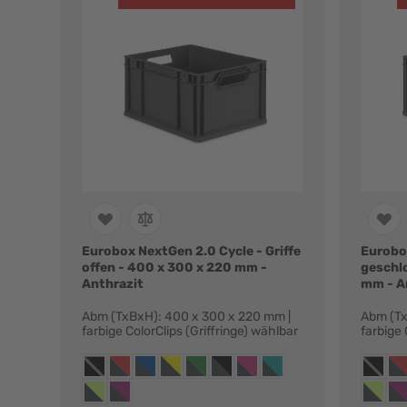
Eurobox NextGen 2.0 Cycle - Griffe
Eurobox
offen - 400 x 300 x 220 mm -
geschl
Anthrazit
mm - A
Abm (TxBxH): 400 x 300 x 220 mm |
Abm (Tx
farbige ColorClips (Griffringe) wählbar
farbige 
Farbvarianten:
Farbvar
anthrazit, ohne griffringe
anthrazit, griffringe rot
anthrazit, griffringe blau
anthrazit, griffringe gelb
anthrazit, griffringe grün
anthrazit, griffringe schwarz
anthrazit, griffringe magenta
anthrazit, griffringe türkis
anthrazi
ant
anthrazit, griffringe hellgrün
anthrazit, griffringe purpur
anthrazi
ant