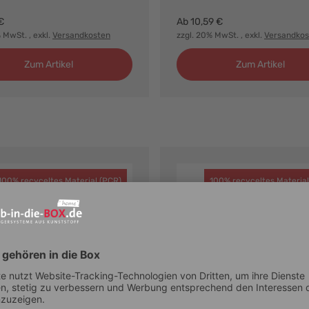
€
Ab
10,59 €
% MwSt.
, exkl.
Versandkosten
zzgl. 20% MwSt.
, exkl.
Versandkos
Zum Artikel
Zum Artikel
100% recyceltes Material (PCR)
100% recyceltes Material