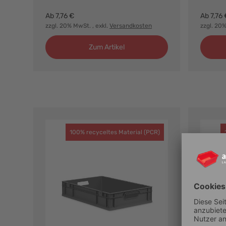
Ab
7,76 €
Ab
7,76 
zzgl. 20% MwSt.
, exkl.
Versandkosten
zzgl. 20
Zum Artikel
100% recyceltes Material (PCR)