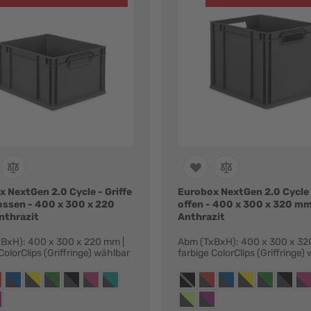
 NextGen 2.0 Cycle - Griffe
Eurobox NextGen 2.0 Cycle -
ossen - 400 x 300 x 220
offen - 400 x 300 x 320 mm
nthrazit
Anthrazit
BxH): 400 x 300 x 220 mm |
Abm (TxBxH): 400 x 300 x 32
ColorClips (Griffringe) wählbar
farbige ColorClips (Griffringe)
ianten:
Farbvarianten:
t, ohne griffringe
hrazit, griffringe rot
anthrazit, griffringe blau
anthrazit, griffringe gelb
anthrazit, griffringe grün
anthrazit, griffringe schwarz
anthrazit, griffringe magenta
anthrazit, griffringe türkis
anthrazit, ohne griffringe
anthrazit, griffringe rot
anthrazit, griffringe 
anthrazit, griffri
anthrazit, gr
anthrazi
ant
t, griffringe hellgrün
hrazit, griffringe purpur
anthrazit, griffringe hellgrün
anthrazit, griffringe purpu