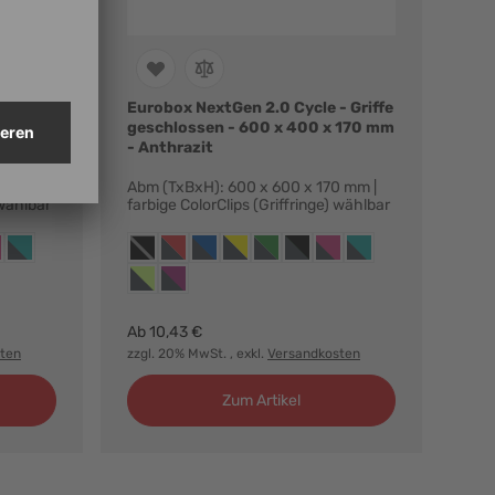
 Griffe
Eurobox NextGen 2.0 Cycle - Griffe
 -
geschlossen - 600 x 400 x 170 mm
- Anthrazit
0 mm |
Abm (TxBxH): 600 x 600 x 170 mm |
 wählbar
farbige ColorClips (Griffringe) wählbar
Farbvarianten:
blau
nge gelb
iffringe grün
t, griffringe schwarz
hrazit, griffringe magenta
anthrazit, griffringe türkis
anthrazit, ohne griffringe
anthrazit, griffringe rot
anthrazit, griffringe blau
anthrazit, griffringe gelb
anthrazit, griffringe grün
anthrazit, griffringe schwarz
anthrazit, griffringe mag
anthrazit, griffringe t
r
anthrazit, griffringe hellgrün
anthrazit, griffringe purpur
Ab
10,43 €
ten
zzgl. 20% MwSt.
, exkl.
Versandkosten
Zum Artikel