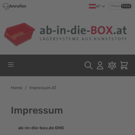
Direkt zum Inhalt
Anrufen
AT
Privat
Firma
Home
/
Impressum AT
Impressum
ab-in-die-box.de OHG