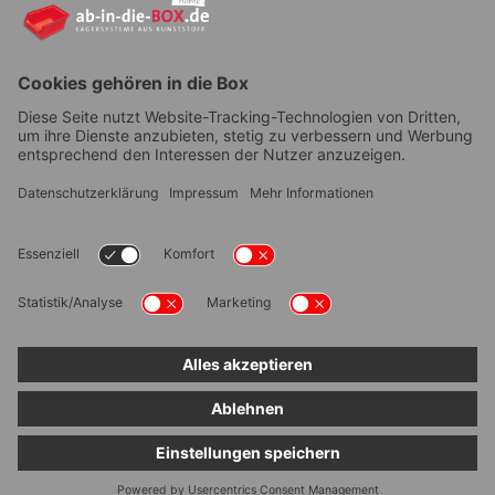
YouTube
AGB
|
Lieferung
|
Zahlungsarten
|
Datenschutz
|
Bestellvorgang
|
Impressum
|
Information zur
Barrierefreiheit
© ab-in-die-BOX 2026