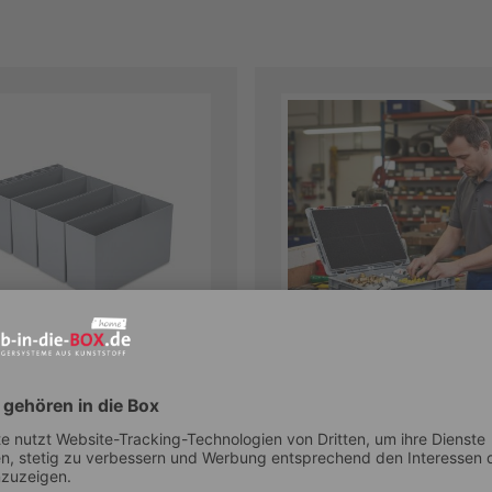
kästen - Set 1/4
Einsatzkästen für 600 x 40
eilung für Euroboxen
00x220
für NextGen und UNISTA 600 
220 mm