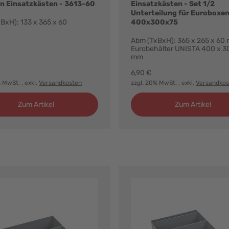
n Einsatzkästen - 3613-60
Einsatzkästen - Set 1/2
Unterteilung für Euroboxe
BxH): 133 x 365 x 60
400x300x75
Abm (TxBxH): 365 x 265 x 60 m
Eurobehälter UNISTA 400 x 3
mm
6,90 €
% MwSt.
, exkl.
Versandkosten
zzgl. 20% MwSt.
, exkl.
Versandkos
Zum Artikel
Zum Artikel