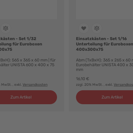
kästen - Set 1/32
Einsatzkästen - Set 1/16
eilung für Euroboxen
Unterteilung für Euroboxe
00x75
400x300x75
BxH): 565 x 365 x 60 mm | für
Abm (TxBxH): 365 x 265 x 60 m
älter UNISTA 600 x 400 x 75
Eurobehälter UNISTA 400 x 3
mm
16,10 €
% MwSt.
, exkl.
Versandkosten
zzgl. 20% MwSt.
, exkl.
Versandkos
Zum Artikel
Zum Artikel