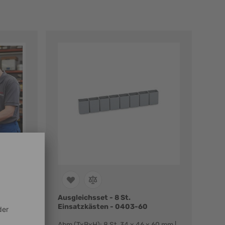
0 x 220
Ausgleichsset - 8 St.
Einsatzkästen - 0403-60
x 400 x
Abm (TxBxH): 8 St. 34 x 46 x 60 mm |