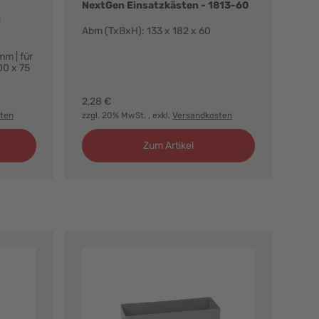
NextGen Einsatzkästen - 1813-60
n
Abm (TxBxH): 133 x 182 x 60
m | für
00 x 75
2,28 €
ten
zzgl. 20% MwSt.
, exkl.
Versandkosten
Zum Artikel