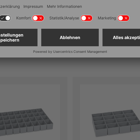
BxH): 565 x 365 x 220 mm |
Farbvarianten:
tGen 600 x 400 x 220 mm
Ab
2,62 €
% MwSt.
, exkl.
Versandkosten
zzgl. 20% MwSt.
, exkl.
Versandkos
Zum Artikel
Zum Artikel