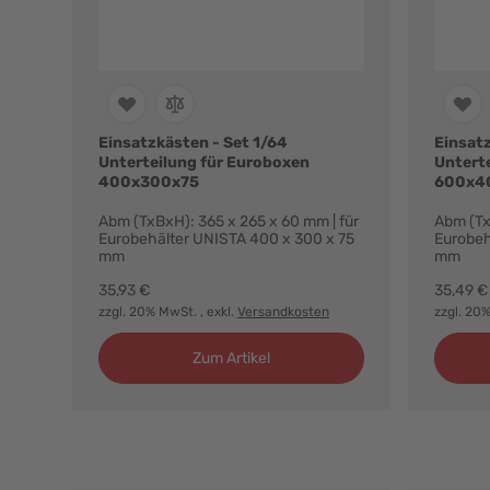
Einsatzkästen - Set 1/64
Einsatz
Unterteilung für Euroboxen
Untert
400x300x75
600x4
Abm (TxBxH): 365 x 265 x 60 mm | für
Abm (Tx
Eurobehälter UNISTA 400 x 300 x 75
Eurobeh
mm
mm
35,93 €
35,49 €
zzgl. 20% MwSt.
, exkl.
Versandkosten
zzgl. 20
Zum Artikel