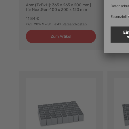
Abm (TxBxH): 365 x 265 x 200 mm |
Abm (Tx
für NextGen 400 x 300 x 120 mm
für Nex
11,84 €
31,51 €
zzgl. 20% MwSt.
, exkl.
Versandkosten
zzgl. 20
Zum Artikel