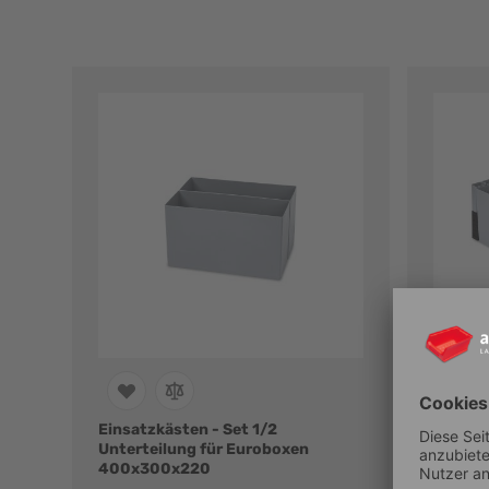
Einsatzkästen - Set 1/2
Einsatz
Unterteilung für Euroboxen
Untert
400x300x220
600x4