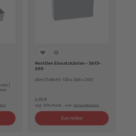
NextGen Einsatzkästen - 3613-
n
200
Abm (TxBxH): 133 x 365 x 200
 mm |
 mm
6,35 €
ten
zzgl. 20% MwSt.
, exkl.
Versandkosten
Zum Artikel