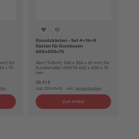
Einsatzkästen - Set 4+16+8
n
Kästen für Euroboxen
600x400x75
m | für
Abm (TxBxH): 565 x 365 x 60 mm | für
00 x 75
Eurobehälter UNISTA 600 x 400 x 75
mm
28,41 €
ten
zzgl. 20% MwSt.
, exkl.
Versandkosten
Zum Artikel