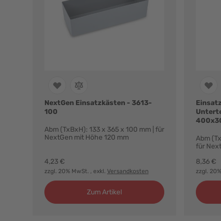
NextGen Einsatzkästen - 3613-
Einsatz
100
Untert
400x3
Abm (TxBxH): 133 x 365 x 100 mm | für
NextGen mit Höhe 120 mm
Abm (Tx
für Nex
4,23 €
8,36 €
zzgl. 20% MwSt.
, exkl.
Versandkosten
zzgl. 20
Zum Artikel