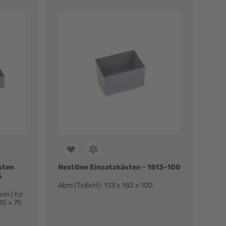
sten
NextGen Einsatzkästen - 1813-100
5
Abm (TxBxH): 133 x 182 x 100
m | für
00 x 75