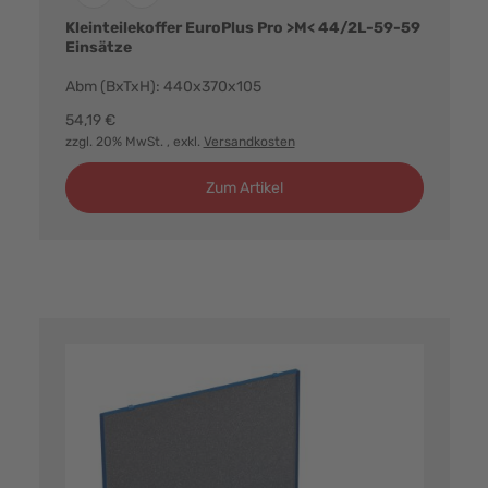
Kleinteilekoffer EuroPlus Pro >M< 44/2L-59-59
Einsätze
Abm (BxTxH): 440x370x105
54,19 €
zzgl. 20% MwSt.
, exkl.
Versandkosten
Zum Artikel