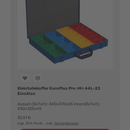
Kleinteilekoffer EuroPlus Pro >M< 44L-23
Einsätze
Aussen (BxTxH): 440x370x65 Innen(BxTxH):
430x325x45
35,51 €
zzgl. 20% MwSt.
, exkl.
Versandkosten