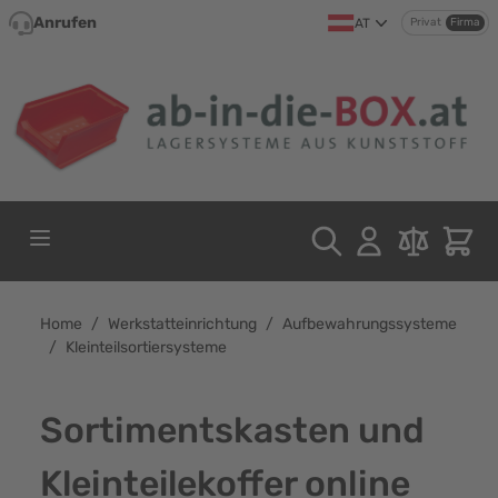
Direkt zum Inhalt
Anrufen
AT
Privat
Firma
Home
/
Werkstatteinrichtung
/
Aufbewahrungssysteme
/
Kleinteilsortiersysteme
Sortimentskasten und
Kleinteilekoffer online