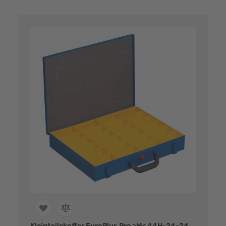
Kleinteilekoffer EuroPlus Pro >M< 44H-24-24