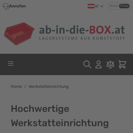
Direkt zum Inhalt
Anrufen
AT
Privat
Firma
Home
/
Werkstatteinrichtung
Hochwertige
Werkstatteinrichtung