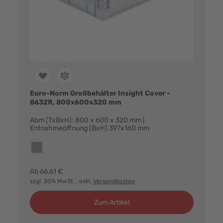
Euro-Norm Großbehälter Insight Cover -
8632R, 800x600x320 mm
Abm (TxBxH): 800 x 600 x 320 mm |
Entnahmeöffnung (BxH) 397x160 mm
Farbvarianten:
grau
Ab
66,61 €
zzgl. 20% MwSt.
, exkl.
Versandkosten
Zum Artikel