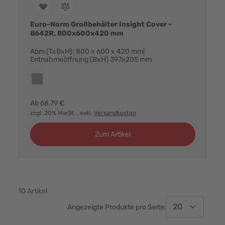
Euro-Norm Großbehälter Insight Cover -
8642R, 800x600x420 mm
Abm (TxBxH): 800 x 600 x 420 mm|
Entnahmeöffnung (BxH) 397x205 mm
Farbvarianten:
grau
Ab
68,79 €
zzgl. 20% MwSt.
, exkl.
Versandkosten
Zum Artikel
10
Artikel
Angezeigte Produkte pro Seite: