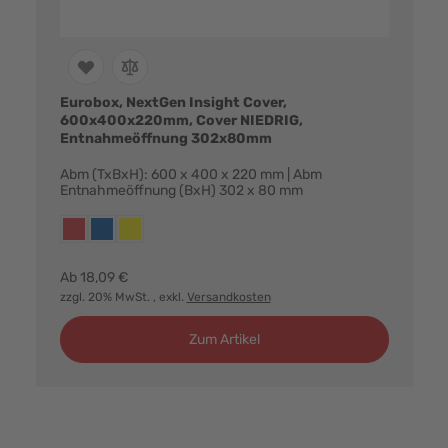
Eurobox, NextGen Insight Cover,
600x400x220mm, Cover NIEDRIG,
Entnahmeöffnung 302x80mm
Abm (TxBxH): 600 x 400 x 220 mm | Abm
Entnahmeöffnung (BxH) 302 x 80 mm
Farbvarianten:
rot
blau
gelb
Ab
18,09 €
zzgl. 20% MwSt.
, exkl.
Versandkosten
Zum Artikel