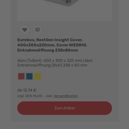
Eurobox, NextGen Insight Cover,
400x300x220mm, Cover NIEDRIG,
Entnahmeöffnung 238x80mm
Abm (TxBxH): 400 x 300 x 220 mm | Abm
Entnahmeöffnung (BxH) 238 x 80 mm
Farbvarianten:
rot
blau
gelb
Ab
12,74 €
zzgl. 20% MwSt.
, exkl.
Versandkosten
Zum Artikel