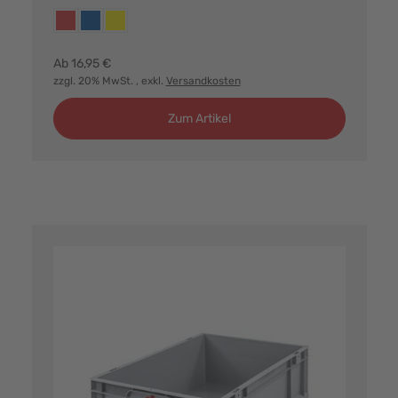
Farbvarianten:
rot
blau
gelb
Ab
16,95 €
zzgl. 20% MwSt.
, exkl.
Versandkosten
Zum Artikel