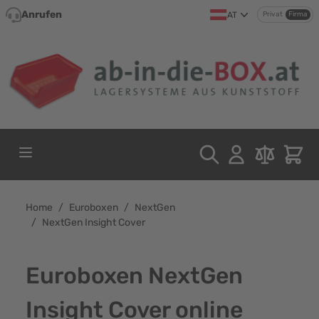
Direkt zum Inhalt
Anrufen
AT
Privat
Firma
Home
/
Euroboxen
/
NextGen
/
NextGen Insight Cover
Euroboxen NextGen
Insight Cover online