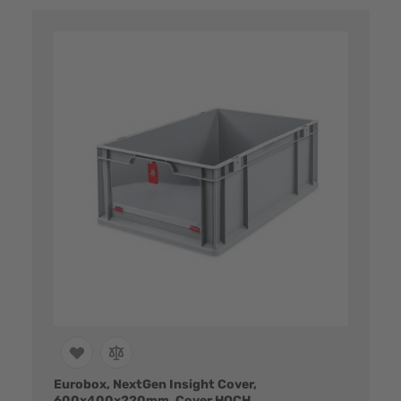
Eurobox, NextGen Insight Cover,
600x400x220mm, Cover HOCH,