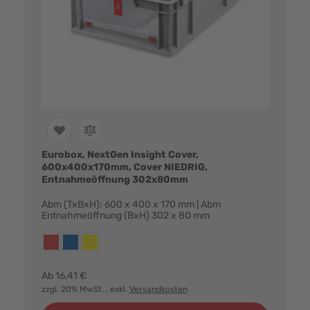
Eurobox, NextGen Insight Cover,
600x400x170mm, Cover NIEDRIG,
Entnahmeöffnung 302x80mm
Abm (TxBxH): 600 x 400 x 170 mm | Abm
Entnahmeöffnung (BxH) 302 x 80 mm
Farbvarianten:
rot
blau
gelb
Ab
16,41 €
zzgl. 20% MwSt.
, exkl.
Versandkosten