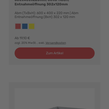
Entnahmeöffnung 302x120mm
Abm (TxBxH): 600 x 400 x 220 mm | Abm
Entnahmeöffnung (BxH) 302 x 120 mm
Farbvarianten:
rot
blau
gelb
Ab
19,10 €
zzgl. 20% MwSt.
, exkl.
Versandkosten
Zum Artikel