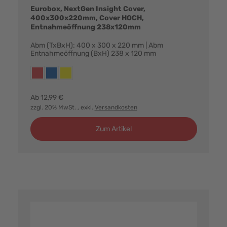
Eurobox, NextGen Insight Cover,
400x300x220mm, Cover HOCH,
Entnahmeöffnung 238x120mm
Abm (TxBxH): 400 x 300 x 220 mm | Abm
Entnahmeöffnung (BxH) 238 x 120 mm
Farbvarianten:
rot
blau
gelb
Ab
12,99 €
zzgl. 20% MwSt.
, exkl.
Versandkosten
Zum Artikel