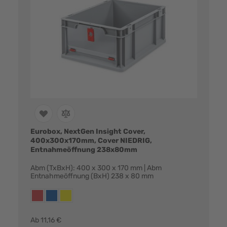
Eurobox, NextGen Insight Cover,
400x300x170mm, Cover NIEDRIG,
Entnahmeöffnung 238x80mm
Abm (TxBxH): 400 x 300 x 170 mm | Abm
Entnahmeöffnung (BxH) 238 x 80 mm
Farbvarianten:
rot
blau
gelb
Ab
11,16 €