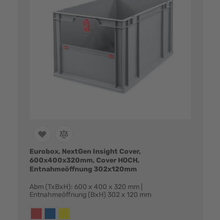
Eurobox, NextGen Insight Cover,
600x400x320mm, Cover HOCH,
Entnahmeöffnung 302x120mm
Abm (TxBxH): 600 x 400 x 320 mm |
Entnahmeöffnung (BxH) 302 x 120 mm
Farbvarianten:
rot
blau
gelb