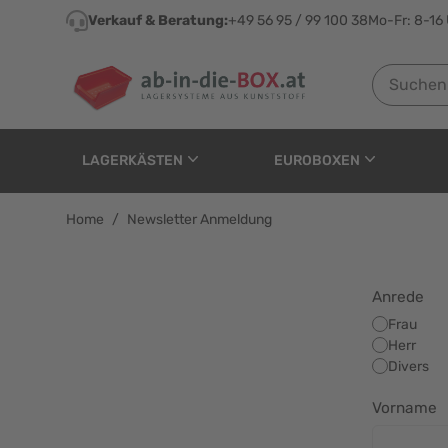
Direkt zum Inhalt
Verkauf & Beratung:
+49 56 95 / 99 100 38
Mo-Fr: 8-16
Suchen nach
LAGERKÄSTEN
EUROBOXEN
Home
/
Newsletter Anmeldung
Anrede
Frau
Herr
Divers
Vorname