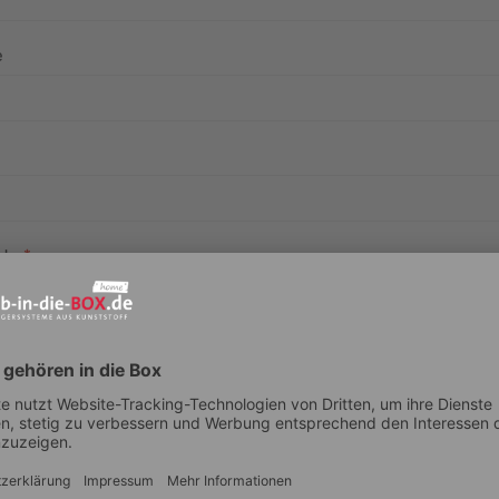
e
utz
 möchte regelmäßig interessante Informationen über den kostenlosen N
ie-BOX.de OHG erhalten.
 werden ausschließlich dafür verwendet, um mir Vorteils- und Gewinn
mationen über das Unternehmen, seine Produkte und aktuelle Trends & 
temen zu senden. Hiermit willige ich in die dafür erforderliche Erhebu
, Verarbeitung und Nutzung meiner personenbezogenen Daten ein. Di
t an unbeteiligte Dritte weitergegeben und ich habe ein Recht auf Eins
nn ich jederzeit per Link im Newsletter oder per
E-Mail
widerrufen. Wei
en habe ich den
Datenschutzbestimmungen
entnommen.