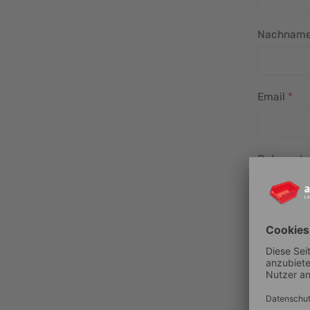
Nachnam
Email
Datensch
Ja, ich
von ab-in-d
Meine Daten
sowie Infor
Ordnungssys
Speicherung
werden nich
Erklärung ka
Information