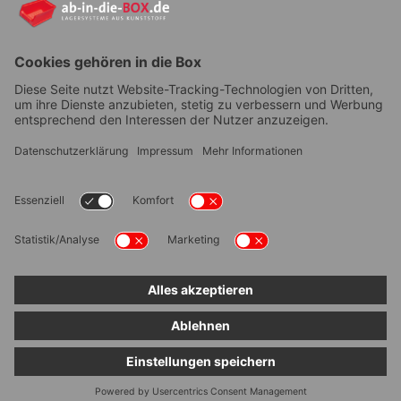
YouTube
AGB
|
Lieferung
|
Zahlungsarten
|
Datenschutz
|
Bestellvorgang
|
Impressum
|
Information zur
Barrierefreiheit
© ab-in-die-BOX 2026