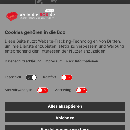
Blog
YouTube
AGB
|
Lieferung
|
Zahlungsarten
|
Datenschutz
|
Bestellvorgang
|
Impressum
|
Information zur
Barrierefreiheit
© ab-in-die-BOX 2026