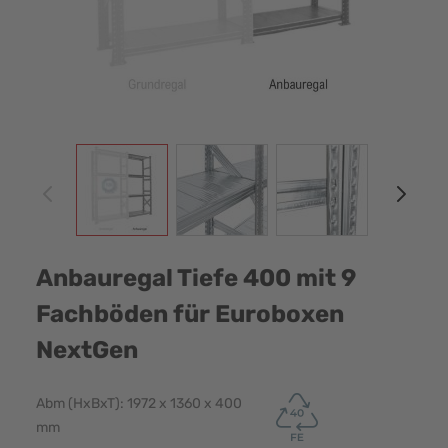
View larger image
View larger image
View larger image
View
Anbauregal Tiefe 400 mit 9
Fachböden für Euroboxen
NextGen
Abm (HxBxT): 1972 x 1360 x 400
mm