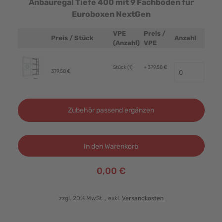
Anbauregal Tiefe 400 mit 9 Fachböden für
Euroboxen NextGen
VPE
Preis /
Preis / Stück
Anzahl
Produktbild
(Anzahl)
VPE
Stück (1)
+ 379,58 €
379,58 €
Zubehör passend ergänzen
In den Warenkorb
0,00 €
zzgl. 20% MwSt.
, exkl.
Versandkosten