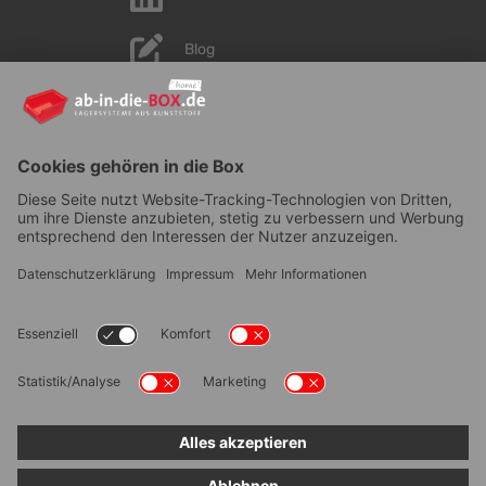
Blog
YouTube
AGB
|
Lieferung
|
Zahlungsarten
|
Datenschutz
|
Bestellvorgang
|
Impressum
|
Information zur
Barrierefreiheit