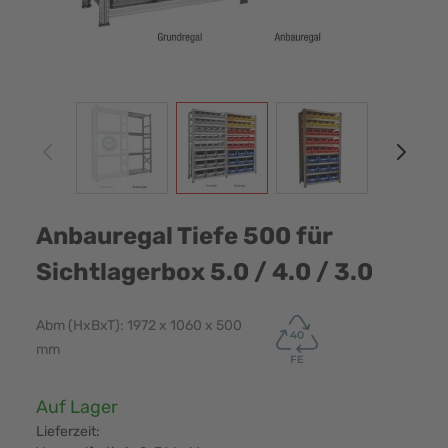
View larger image
View larger image
View larger image
View
Anbauregal Tiefe 500 für
Sichtlagerbox 5.0 / 4.0 / 3.0
Abm (HxBxT): 1972 x 1060 x 500
mm
Verfügbarkeit:
Auf Lager
Lieferzeit: