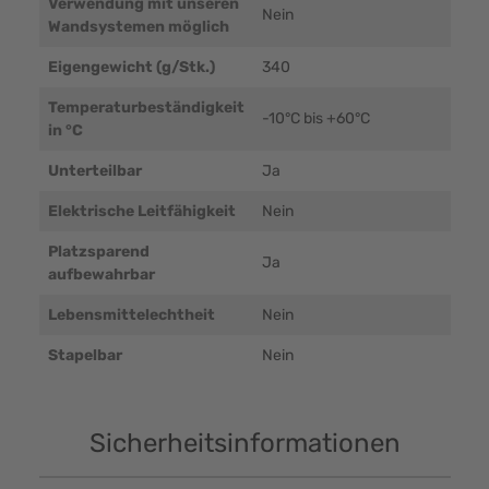
Verwendung mit unseren
Nein
Wandsystemen möglich
Eigengewicht (g/Stk.)
340
Temperaturbeständigkeit
-10°C bis +60°C
in °C
Unterteilbar
Ja
Elektrische Leitfähigkeit
Nein
Platzsparend
Ja
aufbewahrbar
Lebensmittelechtheit
Nein
Stapelbar
Nein
Sicherheitsinformationen