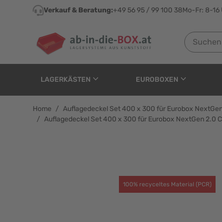
Direkt zum Inhalt
Verkauf & Beratung:
+49 56 95 / 99 100 38
Mo-Fr: 8-16
Suchen nach
LAGERKÄSTEN
EUROBOXEN
Home
/
Auflagedeckel Set 400 x 300 für Eurobox NextGen 
/
Auflagedeckel Set 400 x 300 für Eurobox NextGen 2.0 Cy
Auflagedeckel Set 400 
100% recyceltes Material (PCR)