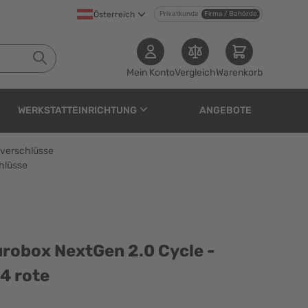
Österreich
Privatkunde
Firma / Behörde
Mein Konto
Vergleich
Warenkorb
WERKSTATTEINRICHTUNG
ANGEBOTE
pverschlüsse
chlüsse
en 2.0 Cycle - Anthraz
urobox NextGen 2.0 Cycle -
 4 rote