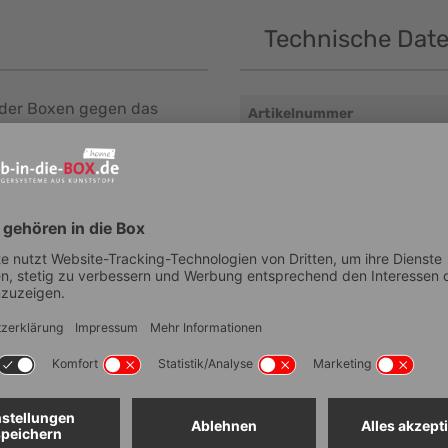
Technische Dat
 der Boxen gegen das
Artikelnummer
e sind mit Aussparungen für
Lieferzeit
ppverschlüssen
EAN
bietet zudem Aussparungen
vier Seiten Öffnungen zur
Tiefe (Außenmaß, mm ± 5 m
den Zugriff auf den Inhalt
Breite (Außenmaß, mm ± 5 
ppverschlüssen gelingt
Höhe (Außenmaß, mm ± 5 m
Nutzbare Innenhöhe im Stap
mm)
Material
Temperaturbeständigkeit in