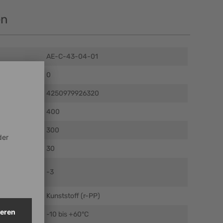
en
AE-C-43-04-01
0
4250979926320
m)
400
mm)
300
m)
30
el (mm ± 5
-3
Kunststoff (r-PP)
 °C
-10 bis +60°C