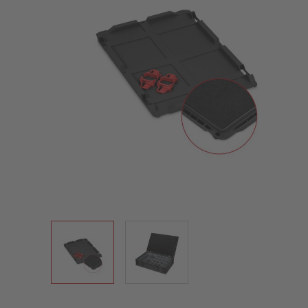
View larger image
View larger image