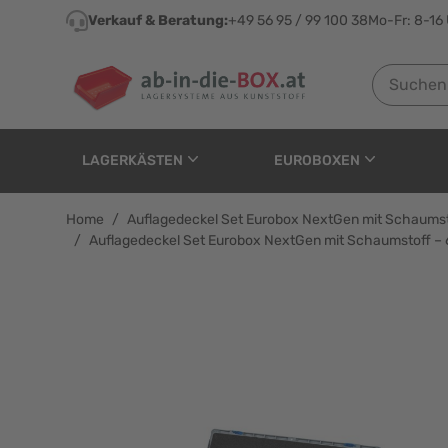
Direkt zum Inhalt
Verkauf & Beratung:
+49 56 95 / 99 100 38
Mo-Fr: 8-16
Suchen nach
LAGERKÄSTEN
EUROBOXEN
Home
/
Auflagedeckel Set Eurobox NextGen mit Schaumst
/
Auflagedeckel Set Eurobox NextGen mit Schaumstoff – 
Auflagedeckel Set Eur