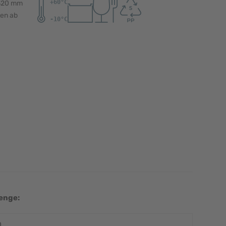
 320 mm
ten ab
enge: