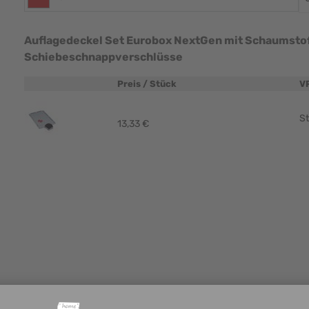
Auflagedeckel Set Eurobox NextGen mit Schaumstoff 
Schiebeschnappverschlüsse
Preis / Stück
V
Produktbild
St
13,33 €