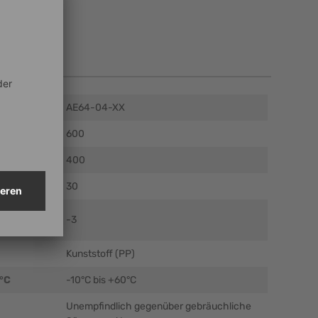
en
AE64-04-XX
mm)
600
m)
400
m)
30
el (mm ± 5
-3
Kunststoff (PP)
 °C
-10°C bis +60°C
Unempfindlich gegenüber gebräuchliche