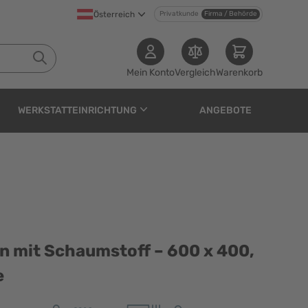
Österreich
Privatkunde
Firma / Behörde
Mein Konto
Vergleich
Warenkorb
WERKSTATTEINRICHTUNG
ANGEBOTE
mstoff – 600 x 400, in
n mit Schaumstoff – 600 x 400,
e