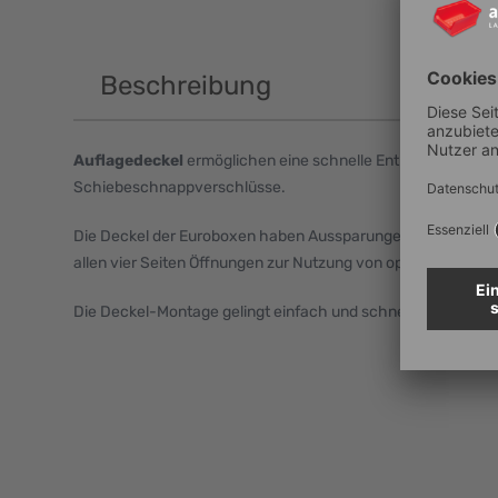
Beschreibung
Auflagedeckel
ermöglichen eine schnelle Entnahme und be
Schiebeschnappverschlüsse.
Die Deckel der Euroboxen haben Aussparungen für die Ver
allen vier Seiten Öffnungen zur Nutzung von optionalen Vo
Die Deckel-Montage gelingt einfach und schnell.