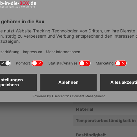
Technische Dat
sitzen 4 rückführende
Artikelnummer
Breite (Außenmaß, mm ± 5 
wendung von Zurrbändern und an
Tiefe (Außenmaß, mm ± 5 m
rhängeschlössern bzw. Plomben.
Höhe (Außenmaß, mm ± 5 m
Nutzbare Innenhöhe im Stap
mm)
Material
Temperaturbeständigkeit in
Beständigkeit