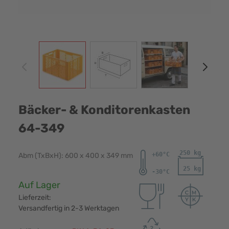
View larger image
View larger image
View larger image
View
Bäcker- & Konditorenkasten
64-349
Abm (TxBxH): 600 x 400 x 349 mm
Verfügbarkeit:
Auf Lager
Lieferzeit:
Versandfertig in 2-3 Werktagen