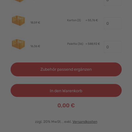
Karton (3)
+ 55,76 €
18,59 €
Palette (36)
+ 588,92 €
16,36 €
Zubehör passend ergänzen
In den Warenkorb
0,00 €
zzgl. 20% MwSt.
, exkl.
Versandkosten