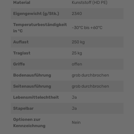
Material
Kunststoff (HD PE)
Eigengewicht (g/Stk.)
2340
Temperaturbeständigkeit
-30°C bis +60°C
in °C
Auflast
250 kg
Traglast
25 kg
Griffe
offen
Bodenausführung
grob durchbrochen
Seitenausführung
grob durchbrochen
Lebensmittelechtheit
Ja
Stapelbar
Ja
Optionen zur
Nein
Kennzeichnung