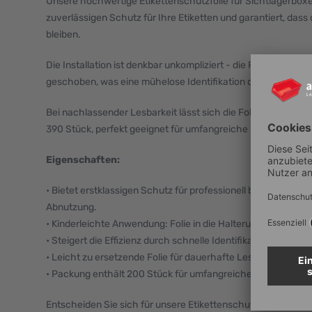
Unsere hochwertige Etikettenschutzfolie für Sichtlagerboxe
zuverlässigen Schutz für Ihre Etiketten und garantiert, dass 
bleiben.
Die Installation ist denkbar unkompliziert - die Folie wird vor 
geschoben, was eine mühelose Identifikation des Boxeninha
Bei nachlassender Lesbarkeit lässt sich die Folie mühelos a
390 Stück, perfekt geeignet für umfangreiche Lagerbedürfn
Eigenschaften:
• Bietet erstklassigen Schutz für professionell beschriftete
Abnutzung.
• Kinderleichte Anwendung: Folie in die Halterung schieben, 
• Steigert die Effizienz durch schnelle Identifikation des Inhal
• Leicht zu ersetzende Folie für dauerhafte Lesbarkeit der Et
• Packung enthält 200 Stück für umfangreiche Nutzung.
Entscheiden Sie sich für unsere Etikettenschutzfolie – die 