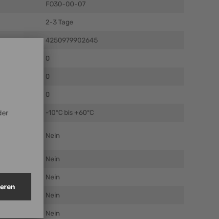
FO30-00-07
2-3 Tage
4250979902645
mm)
0
m)
0
m)
0
 °C
-10°C bis +60°C
Nein
Nein
Nein
Nein
Nein