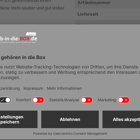
n 3.0 gewährleistet einen
Artikelnummer
diese stets sauber und gut lesbar
Lieferzeit
EAN
das Etikett in die Halterung
lts ermöglicht.
Breite (Außenmaß, mm ± 5 
Tiefe (Außenmaß, mm ± 5 m
ustauschen. Das Set beinhaltet
isse.
Höhe (Außenmaß, mm ± 5 m
Temperaturbeständigkeit in
Verwendung mit unseren
 Etiketten gegen Schmutz und
Wandsystemen möglich
optimale Lesbarkeit garantiert.
Elektrische Leitfähigkeit
ts.
Platzsparend aufbewahrbar
iketten.
Lebensmittelechtheit
Stapelbar
ideale Lösung für Schutz, Ordnung