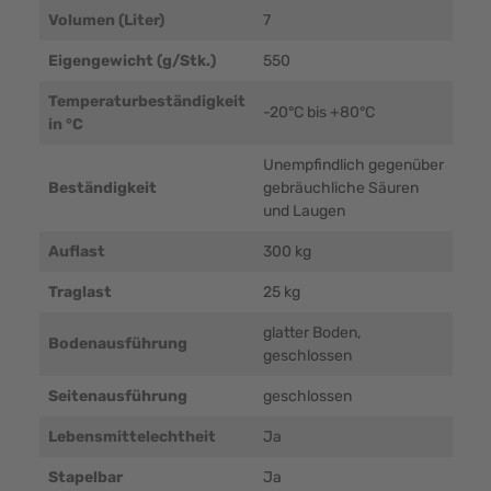
Volumen (Liter)
7
Eigengewicht (g/Stk.)
550
Temperaturbeständigkeit
-20°C bis +80°C
in °C
Unempfindlich gegenüber
Beständigkeit
gebräuchliche Säuren
und Laugen
Auflast
300 kg
Traglast
25 kg
glatter Boden,
Bodenausführung
geschlossen
Seitenausführung
geschlossen
Lebensmittelechtheit
Ja
Stapelbar
Ja