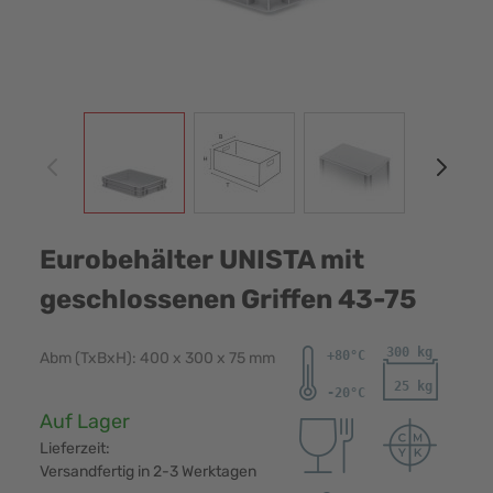
View larger image
View larger image
View larger image
View
Eurobehälter UNISTA mit
geschlossenen Griffen 43-75
Abm (TxBxH): 400 x 300 x 75 mm
Verfügbarkeit:
Auf Lager
Lieferzeit:
Versandfertig in 2-3 Werktagen