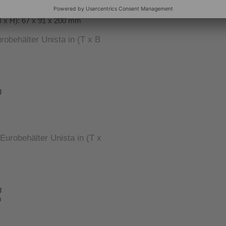
B x H): 133 x 182 x 200 mm
B x H): 67 x 91 x 200 mm
behälter Unista in (T x B 
g
urobehälter Unista in (T x 
g
n