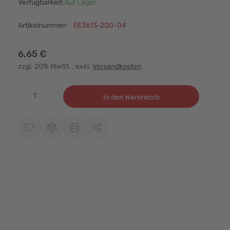
Verfügbarkeit:
Auf Lager
Artikelnummer:
EE3613-200-04
6,65 €
zzgl. 20% MwSt.
, exkl.
Versandkosten
Menge
In den Warenkorb
r image
View larger image
View larger image
View larger image
View larger i