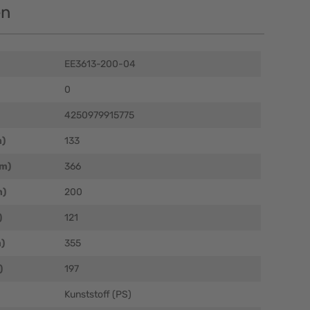
en
EE3613-200-04
0
4250979915775
m)
133
mm)
366
m)
200
)
121
)
355
)
197
Kunststoff (PS)