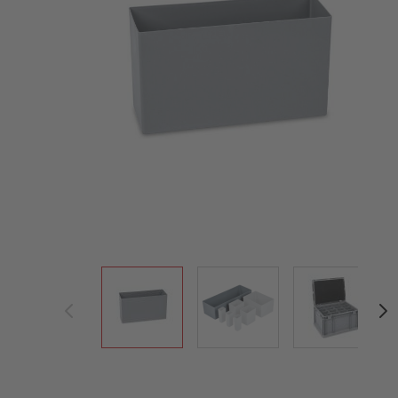
View larger image
View larger image
View large