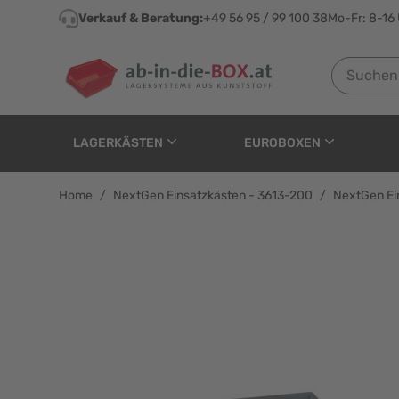
Direkt zum Inhalt
Verkauf & Beratung:
+49 56 95 / 99 100 38
Mo-Fr: 8-16
Suchen nach
LAGERKÄSTEN
EUROBOXEN
Home
/
NextGen Einsatzkästen - 3613-200
/
NextGen Ei
NextGen Einsatzkästen