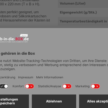
roboxen und Eurobehälter 
Volumen (Liter)
00 x 220 mm (T x B x H).
ten perfekt geeignet, um 
Eigengewicht (g/Stk.)
osen und Silikonkartuschen 
nd Herausnehmen der Kästen ist 
Temperaturbeständigkeit in
Beständigkeit
er Scharnierdeckel, der mit 
Bodenausführung
 die Einsatzkästen dicht ab 
gen nicht durcheinander 
Seitenausführung
erne auch, um Utensilien und 
. zu ordnen.
Lebensmittelechtheit
:
Stapelbar
riffen 43-220
Sonderfarben möglich
0x300x28 mm (inkl. 4 
400x300x28 mm (inkl. 2 