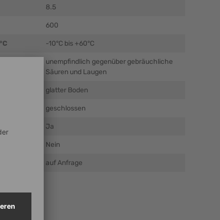
8.5
600
 °C
-10°C bis +60°C
unempfindlich gegenüber gebräuchliche
Säuren und Laugen
glatter Boden
geschlossen
Ja
Nein
auf Anfrage