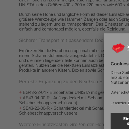
einer Höhe von 200 mm eignen sich optimal für unsere Eu
UNISTA in den Größen 400 x 300 x 220 mm sowie 600 x 4
Durch seine Höhe und längliche Form ist dieser Einsatzkas
größere Werkzeuge wie Hämmer, Zangen oder auch Sprayd
stehend zu lagern und zu transportieren. Das Einsetzen u
einfach und komfortabel möglich, ebenfalls die Reinigung.
Sicherer Transport mit passendem Deckel
Ergänzen Sie die Euroboxen optional mit einem Auflage- od
einem Schaumstoffeinsatz ausgestattet ist. Damit schließen
und die innen liegenden Teile können auch bei Erschütterun
geraten. Nutzen Sie die NextGen Einsatzkästen 3613-200 g
Produkte in anderen Kisten, Boxen sowie Schubladen & Co
Perfekte Ergänzung zu den NextGen Einsatzkästen
+
EG43-22-04 - Eurobehälter UNISTA mit geschlossenen G
+
AE43-04-00-R - Auflagedeckel mit Schaumstoff - Maß 40
Schiebeschnappverschlüssen)
+
SE43-22-00-R - Scharnierdeckel mit Schaumstoff - Maß 
Schiebeschnappverschlüssen)
Weitere Einsatzkästen-Größen der Höhe 200 mm: