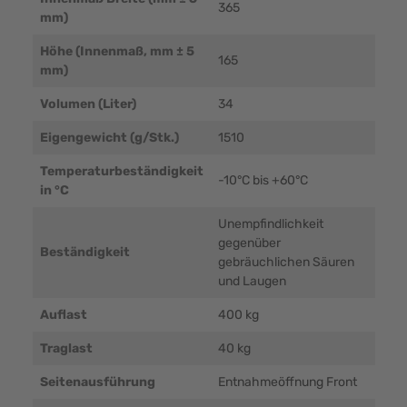
365
mm)
Höhe (Innenmaß, mm ± 5
165
mm)
Volumen (Liter)
34
Eigengewicht (g/Stk.)
1510
Temperaturbeständigkeit
-10°C bis +60°C
in °C
Unempfindlichkeit
gegenüber
Beständigkeit
gebräuchlichen Säuren
und Laugen
Auflast
400 kg
Traglast
40 kg
Seitenausführung
Entnahmeöffnung Front