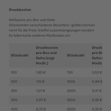
Druckkosten
Nettopreis pro Box und Seite
Stückzahlen verschiedener Boxarten/-größen können
nicht für die Preis-Staffel zusammengezogen werden!
Es fallen keine weiteren Rüstkosten an!
Druckkosten
Druckkost
pro Box und
pro Box un
Stückzahl
Stückzahl
Seite (zzgl.
Seite (zzgl.
MwSt.)
MwSt.)
100
1,85 €
750
0,53 €
200
1,15 €
1000
0,48 €
250
1,01 €
2000
0,41 €
300
0,87 €
2500
0,35 €
400
0,75 €
5000
0,32 €