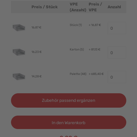
VPE
Preis /
Preis / Stück
Anzahl
Produktbild
(Anzahl)
VPE
Stück (1)
+ 16,87 €
16,87 €
Karton (5)
+ 81,13 €
16,23 €
Palette (48)
+ 685,40 €
14,28 €
Zubehör passend ergänzen
In den Warenkorb