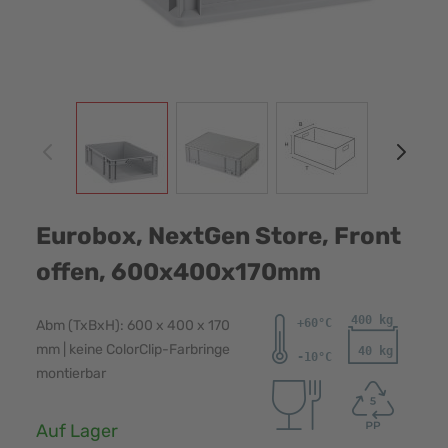
View larger image
View larger image
View larger image
View
Eurobox, NextGen Store, Front
offen, 600x400x170mm
Abm (TxBxH): 600 x 400 x 170
mm | keine ColorClip-Farbringe
montierbar
Verfügbarkeit:
Auf Lager