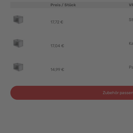
Preis / Stück
V
Produktbild
St
17,72 €
Ka
17,04 €
Pa
14,99 €
Zubehör passen