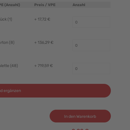
PE (Anzahl)
Preis / VPE
Anzahl
ück (1)
+ 17,72 €
rton (8)
+ 136,29 €
lette (48)
+ 719,59 €
d ergänzen
In den Warenkorb