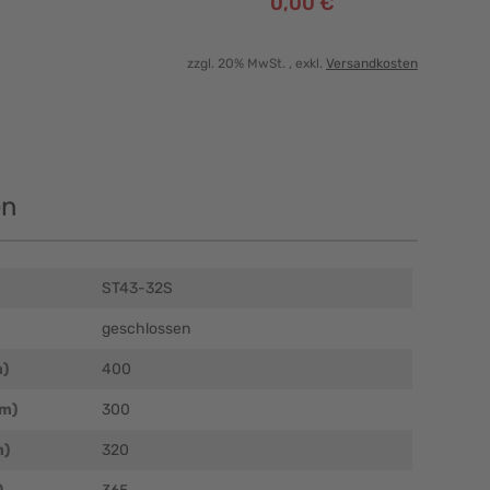
0,00 €
zzgl. 20% MwSt.
, exkl.
Versandkosten
en
ST43-32S
geschlossen
m)
400
mm)
300
m)
320