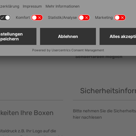
Seitenausführung
Lebensmittelechtheit
Stapelbar
Entnahmeöffnung (mm± 5 m
Material
Sonderfarben möglich
Sicherheitsinfo
Bitte nehmen Sie die Sicherheits
hkeiten Ihre Boxen
hier nachlesen
taldruck z.B. Ihr Logo auf die