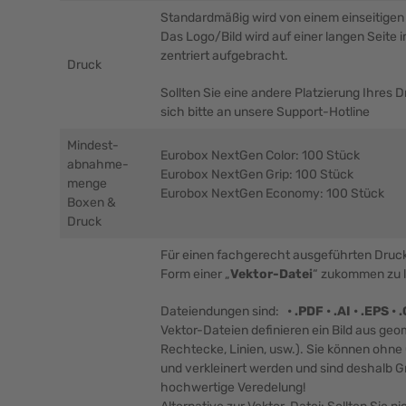
Standardmäßig wird von einem einseitige
Das Logo/Bild wird auf einer langen Seite
zentriert aufgebracht.
Druck
Sollten Sie eine andere Platzierung Ihres
sich bitte an unsere Support-Hotline
Mindest-
Eurobox NextGen Color: 100 Stück
abnahme-
Eurobox NextGen Grip: 100 Stück
menge
Eurobox NextGen Economy: 100 Stück
Boxen &
Druck
Für einen fachgerecht ausgeführten Druck b
Form einer „
Vektor-Datei
“ zukommen zu l
Dateiendungen sind:
• .PDF • .AI • .EPS •
Vektor-Dateien definieren ein Bild aus geo
Rechtecke, Linien, usw.). Sie können ohne 
und verkleinert werden und sind deshalb 
hochwertige Veredelung!