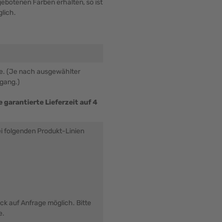
ebotenen Farben erhalten, so ist
lich.
be. (Je nach ausgewählter
ngang.)
 garantierte Lieferzeit auf 4
ei folgenden Produkt-Linien
uck auf Anfrage möglich. Bitte
e.