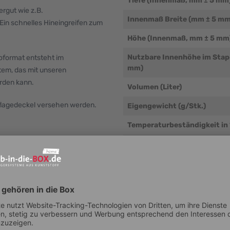
Tiefe (Innenmaß, mm ± 5 mm
rgut wie z.B.
Innenmaß Breite (mm ± 5 mm
Ein schnelles Hineingreifen zum
Höhe (Innenmaß, mm ± 5 mm
Nutzbare Innenhöhe im Stap
format entsteht im
mm)
em, das mit unseren
erden kann.
Volumen (Liter)
flagedeckel versehen werden.
Eigengewicht (g/Stk.)
Temperaturbeständigkeit in
Beständigkeit
Auflast
Traglast
Bodenausführung