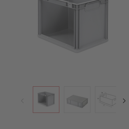
View larger image
View larger image
View large