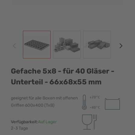
View larger image
View larger image
View larger image
View
Gefache 5x8 - für 40 Gläser -
Unterteil - 66x68x55 mm
geeignet für alle Boxen mit offenen
Griffen 600x400 (TxB)
Verfügbarkeit:
Auf Lager
2-3 Tage