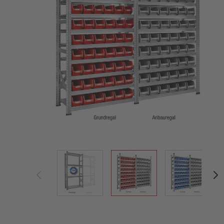
View larger image
View larger image
View large