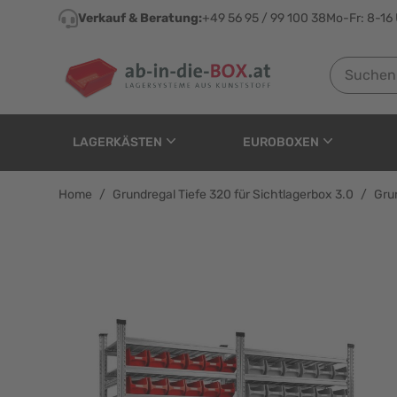
Direkt zum Inhalt
Verkauf & Beratung:
+49 56 95 / 99 100 38
Mo-Fr: 8-16
Suchen nach
LAGERKÄSTEN
EUROBOXEN
Home
/
Grundregal Tiefe 320 für Sichtlagerbox 3.0
/
Grun
Grundregal Tiefe 320 f