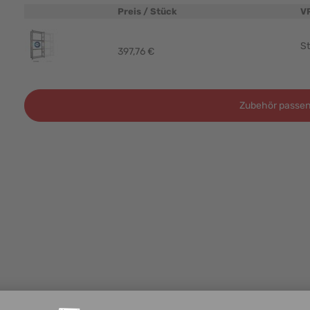
Preis / Stück
V
Produktbild
St
397,76 €
Zubehör passen