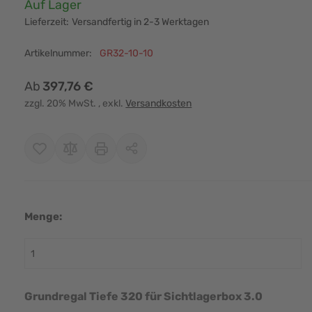
Verfügbarkeit:
Auf Lager
Lieferzeit:
Versandfertig in 2-3 Werktagen
Artikelnummer:
GR32-10-10
Ab
397,76 €
zzgl. 20% MwSt.
, exkl.
Versandkosten
Menge:
r image
View larger image
View larger image
View larger image
View larger i
Grundregal Tiefe 320 für Sichtlagerbox 3.0