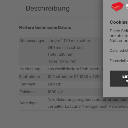
Beschreibung
Weitere technische Daten:
Abmessungen:
Länge: 1.120 mm außen
980 mm im Lichten
Tiefe: 320 mm
Höhe: 1.972 mm
Herstellung:
aus zertifiziertem Stahlblech (verzinkt)
Fachböden
10 Fachböden S1 1050 x 320 mm
Fachlast:
240 kg*
Feldlast:
1500 kg*
*alle Belastungsangaben verstehen sich bei
Sonstiges
verteilter Last und Montage nach Hersteller