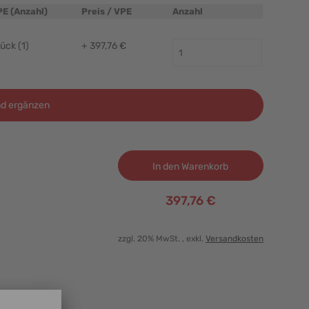
PE (Anzahl)
Preis / VPE
Anzahl
ück (1)
+ 397,76 €
d ergänzen
In den Warenkorb
397,76 €
zzgl. 20% MwSt.
, exkl.
Versandkosten