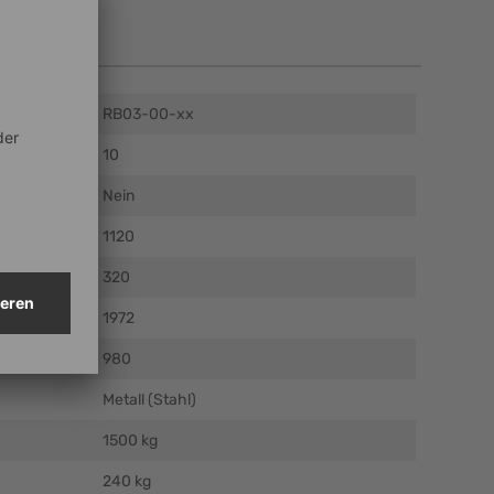
en
RB03-00-xx
10
Nein
mm)
1120
m)
320
m)
1972
mm)
980
Metall (Stahl)
1500 kg
240 kg