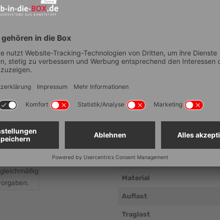
Technische Dat
Artikelnummer
Anzahl Fächer
Lebensmittelechtheit
Breite (Außenmaß, mm ± 5 
Tiefe (Außenmaß, mm ± 5 m
Höhe (Außenmaß, mm ± 5 m
Lichtes Maß Breite (mm ± 5 
 gleichmäßig
Material
vorgaben.
Auflast
Traglast