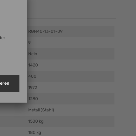
en
RGN40-13-01-09
9
Nein
mm)
1420
m)
400
m)
1972
mm)
1280
Metall (Stahl)
1500 kg
180 kg