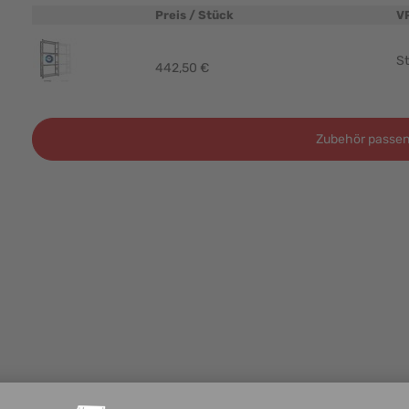
Preis / Stück
V
Produktbild
St
442,50 €
Zubehör passen