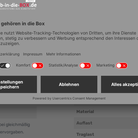
Technische Dat
Artikelnummer
Anzahl Fächer
Lebensmittelechtheit
Breite (Außenmaß, mm ± 5 
Tiefe (Außenmaß, mm ± 5 m
400+450x400 mm)
Höhe (Außenmaß, mm ± 5 m
Lichtes Maß Breite (mm ± 5 
Material
Auflast
bei gleichmäßig
lervorgaben.
Traglast