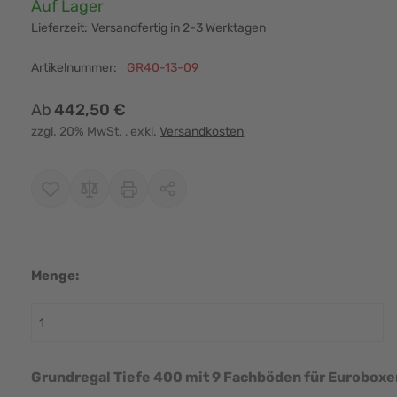
Verfügbarkeit:
Auf Lager
Lieferzeit:
Versandfertig in 2-3 Werktagen
Artikelnummer:
GR40-13-09
Ab
442,50 €
zzgl. 20% MwSt.
, exkl.
Versandkosten
Menge:
r image
View larger image
View larger image
View larger image
View larger i
Grundregal Tiefe 400 mit 9 Fachböden für Eurobox