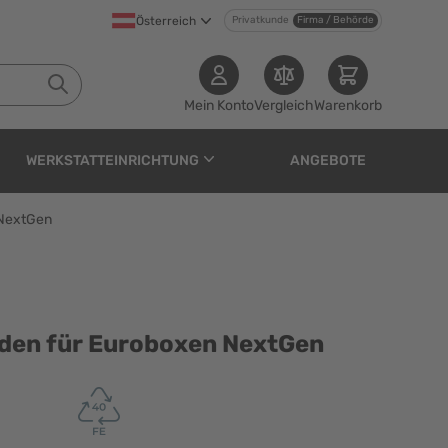
Österreich
Privatkunde
Firma / Behörde
Mein Konto
Vergleich
Warenkorb
WERKSTATTEINRICHTUNG
ANGEBOTE
 NextGen
roboxen NextGen
öden für Euroboxen NextGen