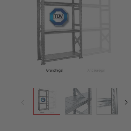
View larger image
View larger image
View large