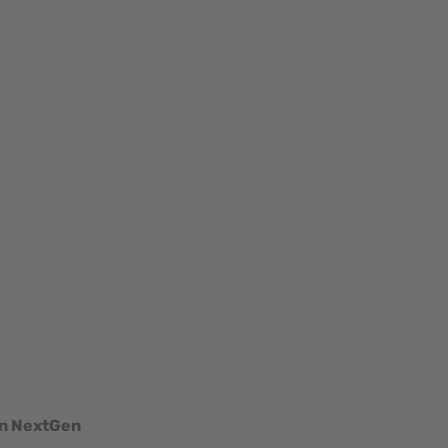
mage
View larger image
View larger image
View larger image
View larger ima
en NextGen