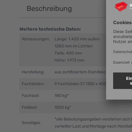
Beschreibung
Weitere technische Daten:
Abmessungen:
Länge: 1.420 mm außen
1280 mm im Lichten
Tiefe: 400 mm
Höhe: 1.972 mm
Herstellung:
aus zertifiziertem Stahlblech (verzinkt)
Fachböden:
9 Fachböden S1 1350 x 400 mm (900x
Fachlast:
180 kg*
Feldlast:
1500 kg*
*alle Belastungsangaben verstehen sich 
Sonstiges
verteilter Last und Montage nach Herstel