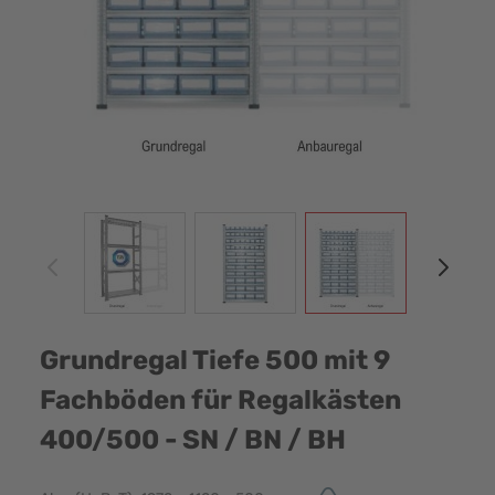
View larger image
View larger image
View larger image
View
Grundregal Tiefe 500 mit 9
Fachböden für Regalkästen
400/500 - SN / BN / BH