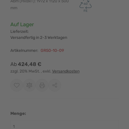
Abm (HxBxT): 1972 x 1120 x 500
mm
Verfügbarkeit:
Auf Lager
Lieferzeit:
Versandfertig in 2-3 Werktagen
Artikelnummer:
GR50-10-09
Ab
424,48 €
zzgl. 20% MwSt.
, exkl.
Versandkosten
Menge: