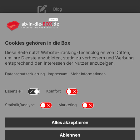
Blog
YouTube
AGB
|
Lieferung
|
Zahlungsarten
|
Datenschutz
|
Bestellvorgang
|
Impressum
|
Information zur
Barrierefreiheit