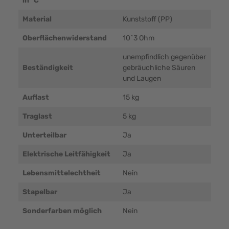
in °C
Material
Kunststoff (PP)
Oberflächenwiderstand
10^3 Ohm
unempfindlich gegenüber
Beständigkeit
gebräuchliche Säuren
und Laugen
Auflast
15 kg
Traglast
5 kg
Unterteilbar
Ja
Elektrische Leitfähigkeit
Ja
Lebensmittelechtheit
Nein
Stapelbar
Ja
Sonderfarben möglich
Nein