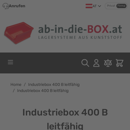
Direkt zum Inhalt
Anrufen
AT
Privat
Firma
Home
/
Industriebox 400 B leitfähig
/
Industriebox 400 B leitfähig
Industriebox 400 B
leitfähig