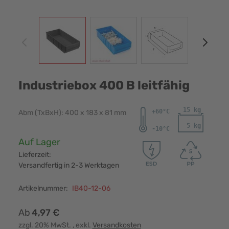
View larger image
View larger image
View larger image
View
Industriebox 400 B leitfähig
Abm (TxBxH): 400 x 183 x 81 mm
Verfügbarkeit:
Auf Lager
Lieferzeit:
Versandfertig in 2-3 Werktagen
Artikelnummer:
IB40-12-06
Ab
4,97 €
zzgl. 20% MwSt.
, exkl.
Versandkosten