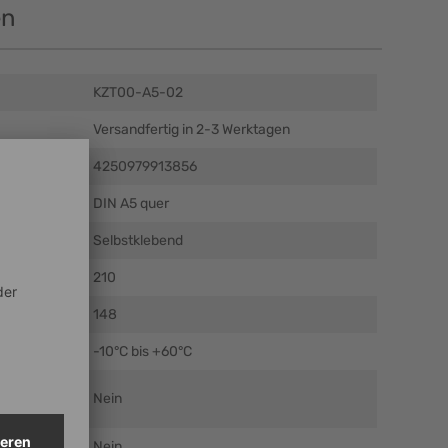
en
KZT00-A5-02
Versandfertig in 2-3 Werktagen
4250979913856
DIN A5 quer
Selbstklebend
mm)
210
m)
148
 °C
-10°C bis +60°C
Nein
Nein