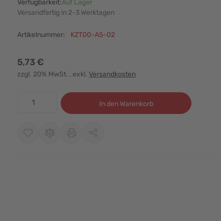
Verfügbarkeit:
Auf Lager
Versandfertig in 2-3 Werktagen
Artikelnummer:
KZT00-A5-02
5,73 €
zzgl. 20% MwSt.
, exkl.
Versandkosten
Menge
In den Warenkorb
r image
View larger image
View larger image
View larger image