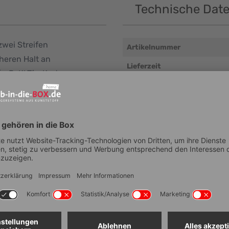
Technische Dat
zwei Streifen
Artikelnummer
heren Halt an
Lieferzeit
. B. KLT´s, Kartons,
EAN
aus 300 µ starker Hartfolie
t werden können.
Passend für
Bauart
Breite (Außenmaß, mm ± 5 
Höhe (Außenmaß, mm ± 5 m
Temperaturbeständigkeit in
Verwendung mit unseren
Wandsystemen möglich
Elektrische Leitfähigkeit