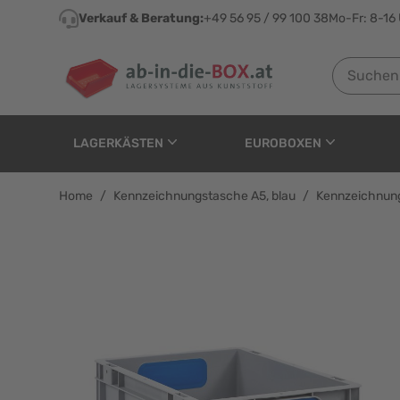
Direkt zum Inhalt
Verkauf & Beratung:
+49 56 95 / 99 100 38
Mo-Fr: 8-16
Suchen nach
LAGERKÄSTEN
EUROBOXEN
Home
/
Kennzeichnungstasche A5, blau
/
Kennzeichnung
Kennzeichnungstasche 