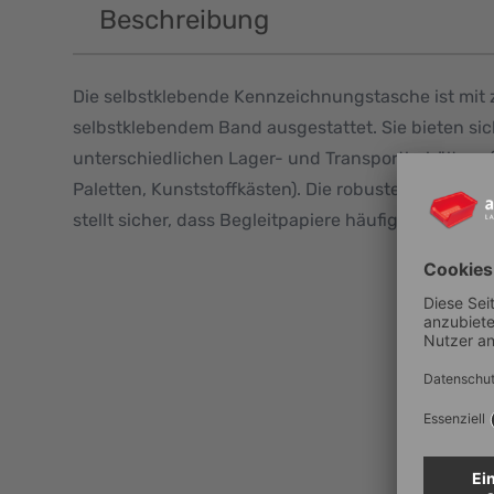
Beschreibung
Die selbstklebende Kennzeichnungstasche ist mit 
selbstklebendem Band ausgestattet. Sie bieten sic
unterschiedlichen Lager- und Transportbehältern (z
Paletten, Kunststoffkästen). Die robuste Rückseite 
stellt sicher, dass Begleitpapiere häufig getausch