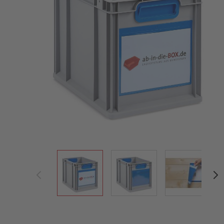
View larger image
View larger image
View large