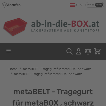
Direkt zum Inhalt
Anrufen
AT
Privat
Firma
Home
/
metaBELT - Tragegurt für metaBOX , schwarz
/
metaBELT - Tragegurt für metaBOX , schwarz
metaBELT - Tragegurt
für metaBOX , schwarz