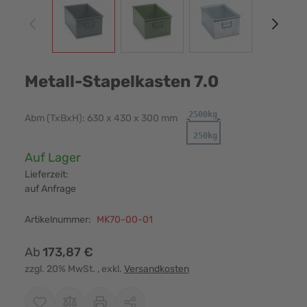
Metall-Stapelkasten 7.0
Abm (TxBxH): 630 x 430 x 300 mm
Verfügbarkeit:
Auf Lager
Lieferzeit:
auf Anfrage
Artikelnummer:
MK70-00-01
Ab
173,87 €
zzgl. 20% MwSt.
, exkl.
Versandkosten