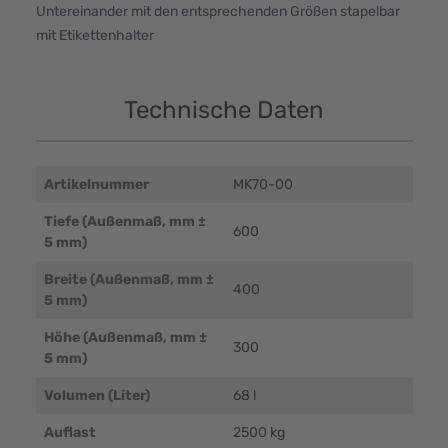
Untereinander mit den entsprechenden Größen stapelbar
mit Etikettenhalter
Technische Daten
Artikelnummer
MK70-00
Tiefe (Außenmaß, mm ±
600
5 mm)
Breite (Außenmaß, mm ±
400
5 mm)
Höhe (Außenmaß, mm ±
300
5 mm)
Volumen (Liter)
68 l
Auflast
2500 kg