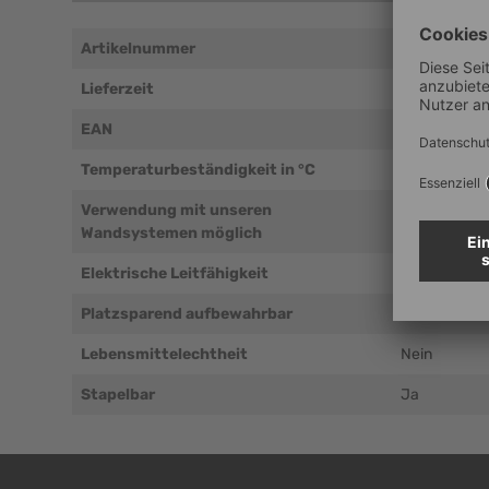
Artikelnummer
VB00-01-0
Lieferzeit
2-3 Tage
EAN
425097990
Temperaturbeständigkeit in °C
-20°C bis +
Verwendung mit unseren
Nein
Wandsystemen möglich
Elektrische Leitfähigkeit
Nein
Platzsparend aufbewahrbar
Ja
Lebensmittelechtheit
Nein
Stapelbar
Ja