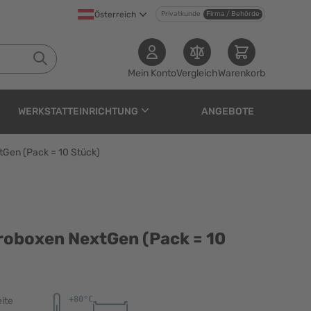
Österreich
Privatkunde
Firma / Behörde
Mein Konto
Vergleich
Warenkorb
WERKSTATTEINRICHTUNG
ANGEBOTE
tGen (Pack = 10 Stück)
tGen (Pack = 10 Stück)
roboxen NextGen (Pack = 10
ite