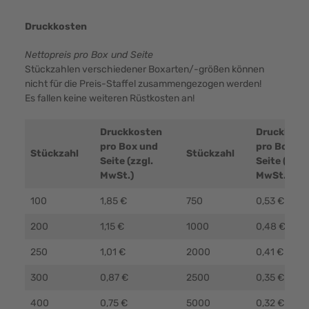
Druckkosten
Nettopreis pro Box und Seite
Stückzahlen verschiedener Boxarten/-größen können
nicht für die Preis-Staffel zusammengezogen werden!
Es fallen keine weiteren Rüstkosten an!
Druckkosten
Druckkost
pro Box und
pro Box un
Stückzahl
Stückzahl
Seite (zzgl.
Seite (zzgl.
MwSt.)
MwSt.)
100
1,85 €
750
0,53 €
200
1,15 €
1000
0,48 €
250
1,01 €
2000
0,41 €
300
0,87 €
2500
0,35 €
400
0,75 €
5000
0,32 €