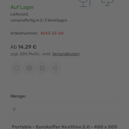
Verfügbarkeit:
Auf Lager
Lieferzeit:
versandfertig in 2-3 Werktagen
Artikelnummer:
KO43-22-04
Ab
14,29 €
zzgl. 20% MwSt.
, exkl.
Versandkosten
Menge:
Portable - Eurokoffer NextGen 2.0 - 400 x 300