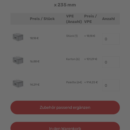
x 235 mm
VPE
Preis /
Preis / Stück
Anzahl
Produktbild
(Anzahl)
VPE
Stück (1)
+ 18,18 €
18,18 €
Karton (6)
+ 101,29 €
16,88 €
Palette (64)
+ 914,25 €
14,29 €
Zubehör passend ergänzen
In den Warenkorb