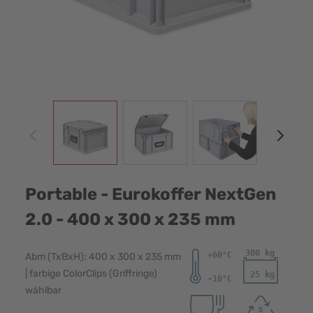
View larger image
View larger image
View larger image
View
Portable - Eurokoffer NextGen
2.0 - 400 x 300 x 235 mm
Abm (TxBxH): 400 x 300 x 235 mm
| farbige ColorClips (Griffringe)
wählbar