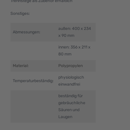
Trennstege als Zubehör erhältlich
Sonstiges:
außen: 400 x 234
Abmessungen:
x 90 mm
innen: 356 x 211 x
80 mm
Material:
Polypropylen
physiologisch
Temperaturbeständig:
einwandfrei
beständig für
gebräuchliche
Säuren und
Laugen