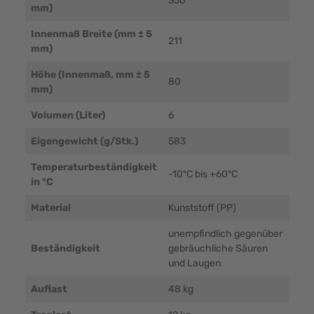
356
mm)
Innenmaß Breite (mm ± 5
211
mm)
Höhe (Innenmaß, mm ± 5
80
mm)
Volumen (Liter)
6
Eigengewicht (g/Stk.)
583
Temperaturbeständigkeit
-10°C bis +60°C
in °C
Material
Kunststoff (PP)
unempfindlich gegenüber
Beständigkeit
gebräuchliche Säuren
und Laugen
Auflast
48 kg