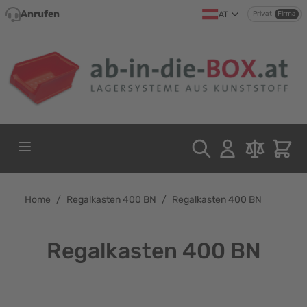
Direkt zum Inhalt
Anrufen
AT
Privat
Firma
Home
/
Regalkasten 400 BN
/
Regalkasten 400 BN
Regalkasten 400 BN