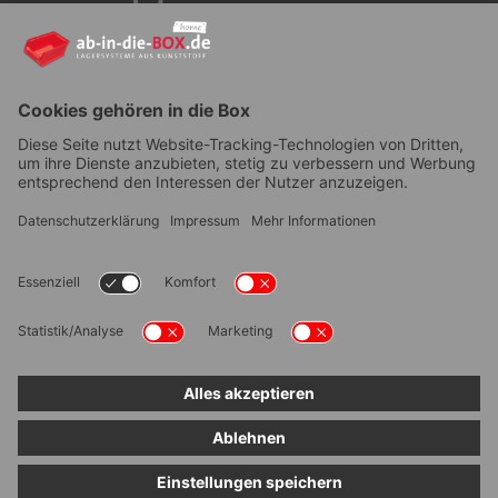
YouTube
AGB
|
Lieferung
|
Zahlungsarten
|
Datenschutz
|
Bestellvorgang
|
Impressum
|
Information zur
Barrierefreiheit
© ab-in-die-BOX 2026