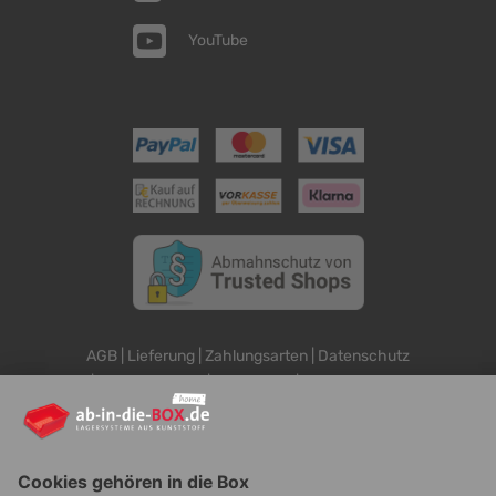
YouTube
AGB
|
Lieferung
|
Zahlungsarten
|
Datenschutz
|
Bestellvorgang
|
Impressum
|
Information zur
Barrierefreiheit
© ab-in-die-BOX 2026