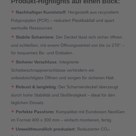
Produkt-Highlights auf einen Blick:
+
Nachhaltiger Kunststoff
: Hergestellt aus recyceltem
Polypropylen (PCR) – reduziert Plastikabfall und spart
wertvolle Ressourcen.
+
Stabile Scharniere
: Der Deckel lässt sich sicher öffnen
und schließen, mit einem Öffnungswinkel von bis zu 270° –
für bequemes Be- und Entladen.
+
Sicherer Verschluss
: Integrierte
Schiebeschnappverschlüsse verhindern ein
unbeabsichtigtes Öffnen und sorgen für sicheren Halt.
+
Robust & langlebig
: Der Scharnierdeckel überzeugt
durch hohe Stabilität und Stoßfestigkeit – ideal für den
täglichen Einsatz.
+
Perfekte Passform
: Kompatibel mit Euroboxen NextGen
im Format 400 x 300 mm – einfach montieren, fertig.
+
Umweltfreundlich produziert
: Reduzierter CO₂-