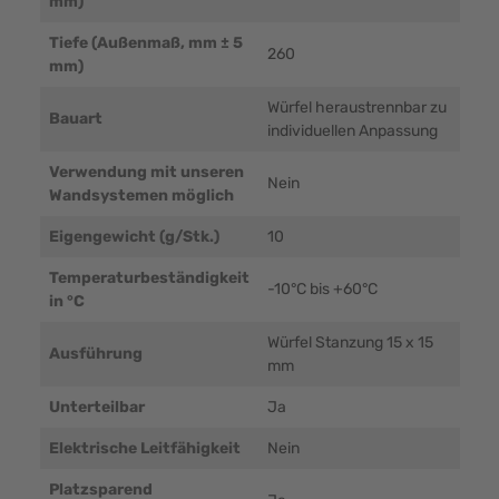
mm)
Tiefe (Außenmaß, mm ± 5
260
mm)
Würfel heraustrennbar zu
Bauart
individuellen Anpassung
Verwendung mit unseren
Nein
Wandsystemen möglich
Eigengewicht (g/Stk.)
10
Temperaturbeständigkeit
-10°C bis +60°C
in °C
Würfel Stanzung 15 x 15
Ausführung
mm
Unterteilbar
Ja
Elektrische Leitfähigkeit
Nein
Platzsparend