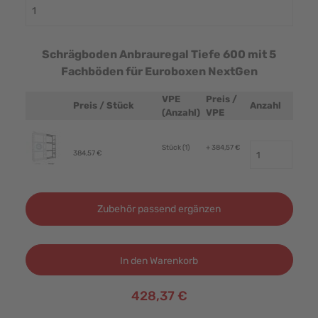
Schrägboden Anbrauregal Tiefe 600 mit 5
Fachböden für Euroboxen NextGen
VPE
Preis /
Preis / Stück
Anzahl
Produktbild
(Anzahl)
VPE
Stück (1)
+ 384,57 €
384,57 €
Zubehör passend ergänzen
In den Warenkorb
428,37 €