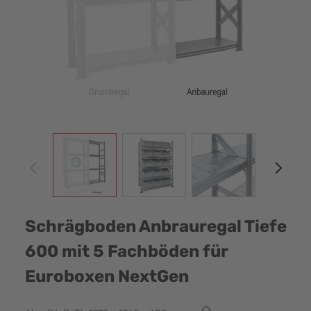
View larger image
View larger image
View larger image
View
Schrägboden Anbrauregal Tiefe
600 mit 5 Fachböden für
Euroboxen NextGen