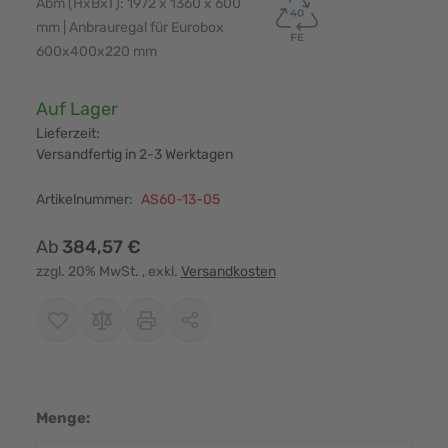
Abm (HxBxT): 1972 x 1360 x 600
mm | Anbrauregal für Eurobox
600x400x220 mm
Verfügbarkeit:
Auf Lager
Lieferzeit:
Versandfertig in 2-3 Werktagen
Artikelnummer:
AS60-13-05
Ab
384,57 €
zzgl. 20% MwSt.
, exkl.
Versandkosten
Menge: