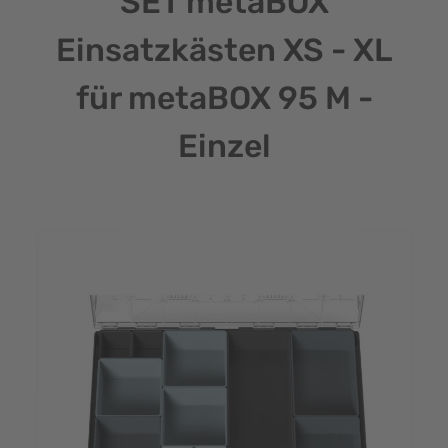
SET metaBOX
Einsatzkästen XS - XL
für metaBOX 95 M -
Einzel