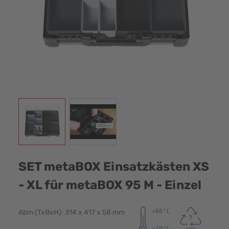
View larger image
View larger image
SET metaBOX Einsatzkästen XS
- XL für metaBOX 95 M - Einzel
Abm (TxBxH): 314 x 417 x 58 mm