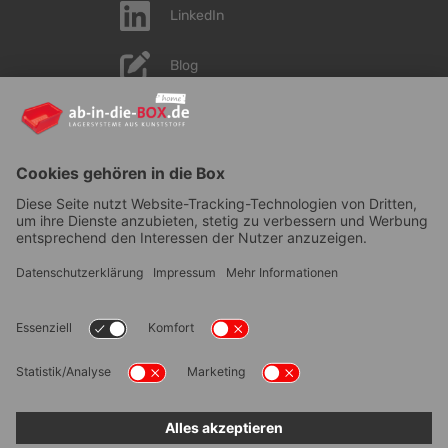
LinkedIn
Blog
YouTube
AGB
|
Lieferung
|
Zahlungsarten
|
Datenschutz
|
Bestellvorgang
|
Impressum
|
Information zur