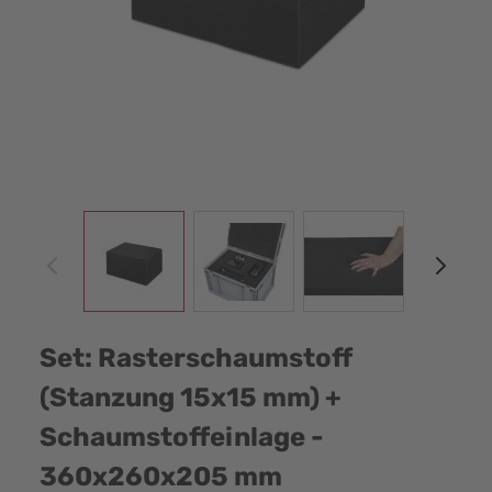
View larger image
View larger image
View larger image
View
Set: Rasterschaumstoff
(Stanzung 15x15 mm) +
Schaumstoffeinlage -
360x260x205 mm