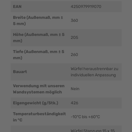
EAN
4250979919070
Breite (Außenmaß, mm ±
360
5 mm)
Höhe (Außenmaß, mm ± 5
205
mm)
Tiefe (Außenmaß, mm ± 5
260
mm)
Würfel heraustrennbar zu
Bauart
individuellen Anpassung
Verwendung mit unseren
Nein
Wandsystemen möglich
Eigengewicht (g/Stk.)
426
Temperaturbeständigkeit
-10°C bis +60°C
in °C
Würfel Stanzung 15 x 15