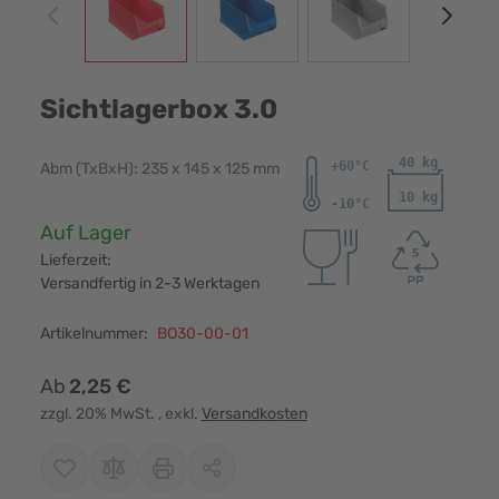
Sichtlagerbox 3.0
Abm (TxBxH): 235 x 145 x 125 mm
Verfügbarkeit:
Auf Lager
Lieferzeit:
Versandfertig in 2-3 Werktagen
Artikelnummer:
BO30-00-01
Ab
2,25 €
zzgl. 20% MwSt.
, exkl.
Versandkosten